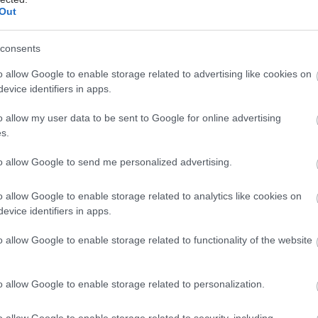
ς. Οι ερευνητές ανακάλυψαν ότι το συναισθηματικό
Out
νο των ονείρων αυτών των ατόμων ήταν πιο
, ανακουφιστικό και ευτυχισμένο σε σχέση με τα
consents
κοιμόνταν από την αριστερή τους πλευρά. Είναι
 ότι οι ερευνητές διαπίστωσαν επίσης πως όσοι
o allow Google to enable storage related to advertising like cookies on
evice identifiers in apps.
 από τη δεξιά πλευρά είχαν καλύτερη ποιότητα
θα μπορούσε να είναι μία εξήγηση.
o allow my user data to be sent to Google for online advertising
s.
to allow Google to send me personalized advertising.
έστε το iatronet.gr στο Discover
o allow Google to enable storage related to analytics like cookies on
evice identifiers in apps.
υγείας σήμερα
o allow Google to enable storage related to functionality of the website
άδης στη Ρόδο: ''Σε ενάμιση χρόνο, το νοσοκομείο θα
ούργιο''- 'Αμεσα μέτρα για την αντιμετώπιση των
o allow Google to enable storage related to personalization.
λλείψεων προσωπικού
o allow Google to enable storage related to security, including