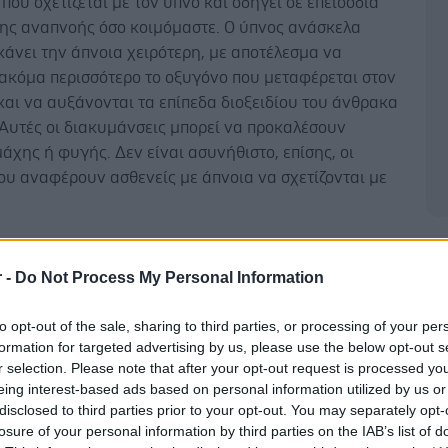
που σχετίζεται με τον ύπνο και οδηγεί σε επεισόδια
της αναπνοής όσο κοιμόμαστε. Ο ύπνος ανάσκελα
κάνει την άπνοια χειρότερη, με αποτέλεσμα να
 ακόμα περισσότερο το οξυγόνο που μεταφέρεται στον
αι να αυξάνονται τα επίπεδα διοξειδίου του άνθρακα
Αυτές οι διακυμάνσεις μπορεί να προκαλέσουν
άχης ή φυγής. Δεν είναι ασυνήθιστο, επίσης, οι
ου αναφέρουν ασθενείς με άπνοια να σχετίζονται με
Δ
οιμούνται ανάσκελα δυσκολεύονται να
r -
Do Not Process My Personal Information
ν τα όνειρά τους
to opt-out of the sale, sharing to third parties, or processing of your per
ίσης μια θεωρία ότι όσοι κοιμούνται ανάσκελα δεν
formation for targeted advertising by us, please use the below opt-out s
 θυμηθούν τα όνειρά τους και αυτό φαίνεται επίσης
r selection. Please note that after your opt-out request is processed y
αι με την αποφρακτική άπνοια και την έλλειψη
eing interest-based ads based on personal information utilized by us or
ύπνου που βιώνουν οι ασθενείς. Τα όνειρα συνήθως
disclosed to third parties prior to your opt-out. You may separately opt-
ν κατά τον ύπνο REM, ο οποίος διαταράσσεται από
losure of your personal information by third parties on the IAB’s list of