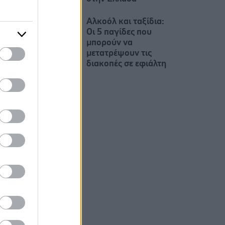
Αλκοόλ και ταξίδια:
Οι 5 παγίδες που
μπορούν να
μετατρέψουν τις
διακοπές σε εφιάλτη