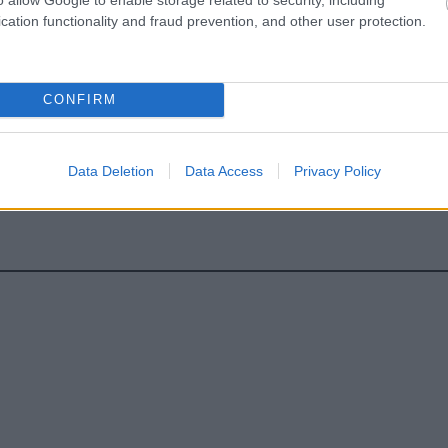
gan χαμηλών λιπαρών βοηθά στην απώλεια βάρους
cation functionality and fraud prevention, and other user protection.
ειώνεται η ποσότητα του φαγητού [μελέτη]
κρινε φάρμακο για τη ναρκοληψία
CONFIRM
Data Deletion
Data Access
Privacy Policy
hares