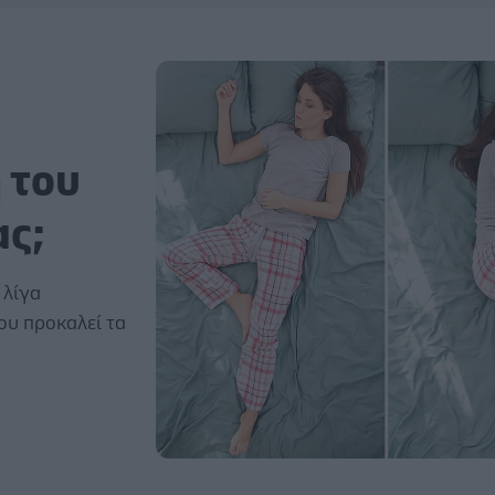
 του
ας;
 λίγα
ου προκαλεί τα