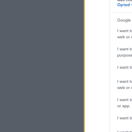
από άλλου
Opted 
περιεχόμε
ξεκούραστο
Google 
άτομα που 
ενδιαφέρον
I want t
web or d
κοιμούνταν
ύπνου και 
I want t
purpose
I want 
Προσθ
I want t
web or d
Ειδήσεις 
I want t
or app.
Αδ. Γεωργι
είναι καιν
I want t
σοβαρών ε
I want t