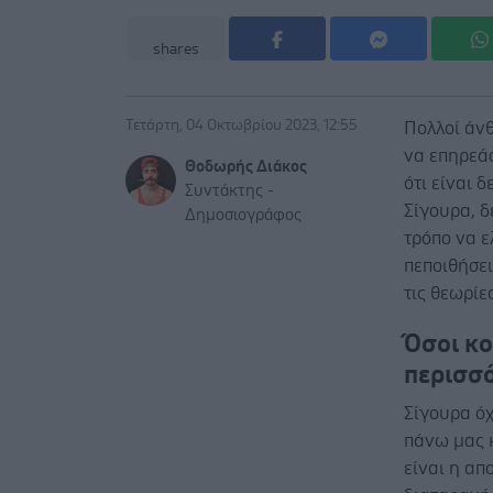
shares
Τετάρτη, 04 Οκτωβρίου 2023, 12:55
Πολλοί άνθ
να επηρεάσ
Θοδωρής Διάκος
ότι είναι 
Συντάκτης -
Σίγουρα, δ
Δημοσιογράφος
τρόπο να ε
πεποιθήσει
τις θεωρίε
Όσοι κ
περισσ
Σίγουρα όχ
πάνω μας κ
είναι η απ