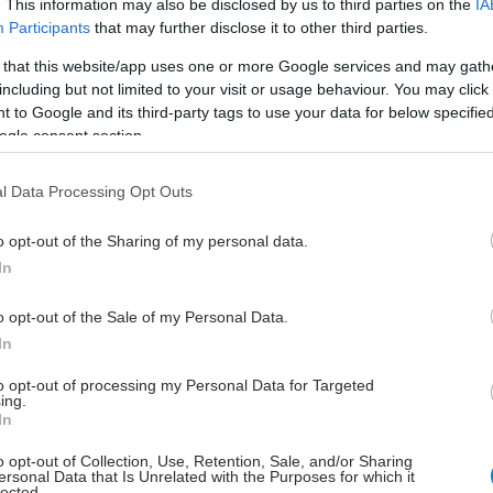
. This information may also be disclosed by us to third parties on the
IA
. Το πιο συνηθισμένο σύμπτωμα είναι συνεχή, μικρά
Participants
that may further disclose it to other third parties.
κατά τη διάρκεια της νύχτας, κάτι που καταστρέφει
αι τα επίπεδα ενέργειας. Αυτό μπορεί να εξηγεί τη
 that this website/app uses one or more Google services and may gath
α θυμηθούμε τα όνειρά μας το πρωί.
including but not limited to your visit or usage behaviour. You may click 
 to Google and its third-party tags to use your data for below specifi
ogle consent section.
οιμούνται μπρούμυτα έχουν
ότερα ερωτικά όνειρα
l Data Processing Opt Outs
αρκετά απλή εξήγηση: Ο ύπνος μπρούμυτα πιέζει
υ σώματος που μπορεί να προκαλέσουν ερωτική
o opt-out of the Sharing of my personal data.
Συνεπώς, τα ερωτικά σας όνειρα μπορεί να είναι
In
α εντελώς ακούσιου σωματικού ερεθισμού όσο
o opt-out of the Sale of my Personal Data.
αι όχι αναγκαστικά σημάδι για τη διάθεσή σας.
In
α που κοιμούνται από τη δεξιά πλευρά
to opt-out of processing my Personal Data for Targeted
ιο ευχάριστα όνειρα
ing.
In
ε έρευνα στην οποία συμμετείχαν 63 άτομα, όσοι
o opt-out of Collection, Use, Retention, Sale, and/or Sharing
από τη δεξιά τους πλευρά έβλεπαν πιο θετικά όνειρα
ersonal Data that Is Unrelated with the Purposes for which it
lected.