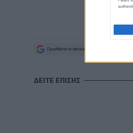
Δίαιτα ve
authenti
χωρίς να μ
Ο FDA ενέ
Προσθέστε το iatronet.gr στο Discover
s
ΔΕΙΤΕ ΕΠΙΣΗΣ