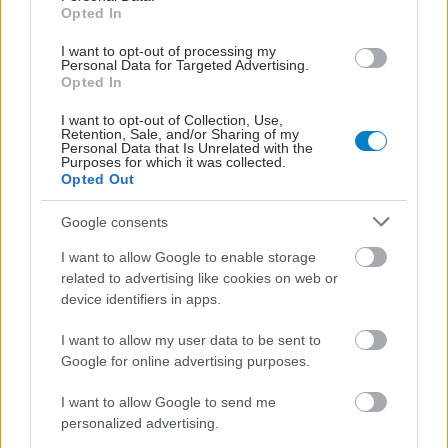
Opted In
I want to opt-out of processing my
Personal Data for Targeted Advertising.
Opted In
I want to opt-out of Collection, Use,
Retention, Sale, and/or Sharing of my
Personal Data that Is Unrelated with the
Purposes for which it was collected.
Opted Out
Google consents
I want to allow Google to enable storage
Τρίτη, 23 Σεπτεμβρίου 2008
related to advertising like cookies on web or
device identifiers in apps.
Η κατάλληλη διατροφή για το γυμναστήριο
Η τακτική άσκηση ενισχύει την καρδιαγγειακή λειτουργία,
I want to allow my user data to be sent to
μειώνει τα επίπεδα της αρτηριακής πίεσης, συμβάλλει στην
Google for online advertising purposes.
καλύτερη διαχείριση της γλυκόζης του αίματος και φυσικά
I want to allow Google to send me
μας βοηθά να διατηρούμε υγιές βάρος και σωματικό λίπος.
personalized advertising.