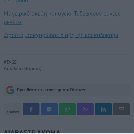
εβδομάδα
Μαγειρικά σκεύη και υγεία: Τι δείχνουν οι νέες
μελέτες
Φρούτα, σακχαρώδης διαβήτης και καλοκαίρι
#TAGS
Απώλεια βάρους
Προσθέστε το iatronet.gr στο Discover
shares
ΔΙΑΒΑΣΤΕ ΑΚΟΜΑ