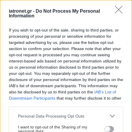
iatronet.gr -
Do Not Process My Personal
Ελληνική μελέτη: Το
Information
78,5% της απώλειας
βάρους με τιρζεατίδη
If you wish to opt-out of the sale, sharing to third parties, or
ήταν λίπος
processing of your personal or sensitive information for
targeted advertising by us, please use the below opt-out
section to confirm your selection. Please note that after your
opt-out request is processed you may continue seeing
Η Novo Nordisk μηνύει
interest-based ads based on personal information utilized by
την Eli Lilly για φάρμακο
us or personal information disclosed to third parties prior to
απώλειας βάρους
your opt-out. You may separately opt-out of the further
disclosure of your personal information by third parties on the
IAB’s list of downstream participants. This information may
also be disclosed by us to third parties on the
IAB’s List of
Διατροφή: Μπορεί να
Downstream Participants
that may further disclose it to other
καθορίσει τη
third parties.
μακροπρόθεσμη
Please note that this website/app uses one or more Google
επιτυχία των φαρμάκων
Personal Data Processing Opt Outs
services and may gather and store information including but
GLP-1 για απώλεια
not limited to your visit or usage behaviour. You may click to
I want to opt-out of the Sharing of my
βάρους;
personal data.