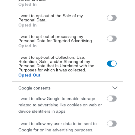
grant or deny consent to Google and its third-party tags to
Opted In
use your data for below specified purposes in below Google
Φάρμακα GLP-3
consent section.
I want to opt-out of the Sale of my
δείχνουν υποσχόμενα σε
Personal Data.
κλινική δοκιμή για
Opted In
βελτίωση σακχάρου και
απώλεια βάρους
I want to opt-out of processing my
Personal Data for Targeted Advertising.
Opted In
Η Sandoz προς έγκριση
I want to opt-out of Collection, Use,
γενόσημου φαρμάκου
Retention, Sale, and/or Sharing of my
για την απώλεια βάρους
Personal Data that Is Unrelated with the
Purposes for which it was collected.
Opted Out
Google consents
Ενέσεις GLP-1 για
I want to allow Google to enable storage
απώλεια βάρους και
related to advertising like cookies on web or
κύηση: Oφέλη, προσοχή
device identifiers in apps.
και σωστός
προγραμματισμός
I want to allow my user data to be sent to
Google for online advertising purposes.