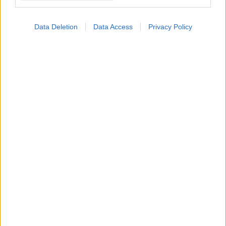
ΜΠΕΙΤΕ ΣΤΗ ΣΥΖΗΤΗΣΗ
Data Deletion
Data Access
Privacy Policy
Loading...
Προσθήκη Σχολίου
ΣΗΜΕΡΑ ΣΤΟ IATRONET.GR