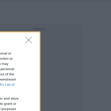
sonal or
ection to
ou may
 personal
out of the
 downstream
B’s List of
er and store
to grant or
ed purposes