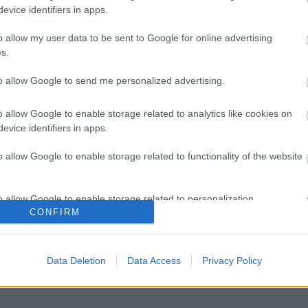
evice identifiers in apps.
o allow my user data to be sent to Google for online advertising
s.
to allow Google to send me personalized advertising.
o allow Google to enable storage related to analytics like cookies on
evice identifiers in apps.
o allow Google to enable storage related to functionality of the website
οπαθείς και καλοκαίρι:
Ε.E.Σ: 8 χρήσιμες οδηγίες 
o allow Google to enable storage related to personalization.
πές με ασφάλεια
ασφάλεια στο νερό
CONFIRM
o allow Google to enable storage related to security, including
cation functionality and fraud prevention, and other user protection.
Data Deletion
Data Access
Privacy Policy