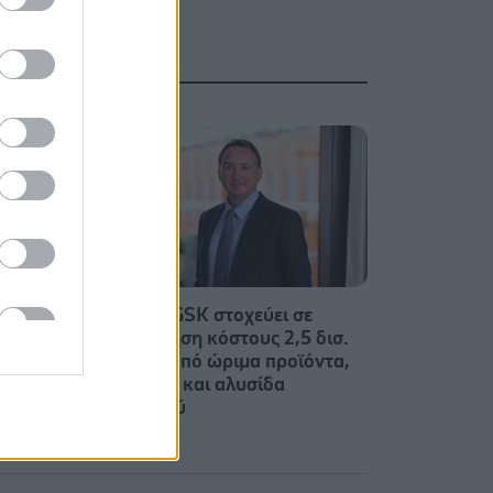
για την
Ο CEO της GSK στοχεύει σε
εξοικονόμηση κόστους 2,5 δισ.
δολαρίων από ώριμα προϊόντα,
προμήθειες και αλυσίδα
εφοδιασμού