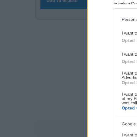
Όλα τα θέματα
in below Go
Persona
I want t
Opted 
I want t
Opted 
I want 
Advertis
Opted 
I want t
of my P
was col
Opted 
Google 
I want t