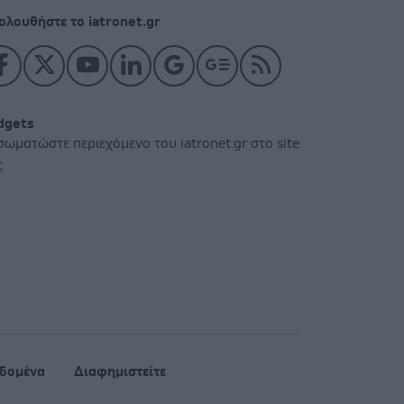
ολουθήστε το iatronet.gr
dgets
σωματώστε περιεχόμενο του iatronet.gr στο site
ς
δομένα
Διαφημιστείτε