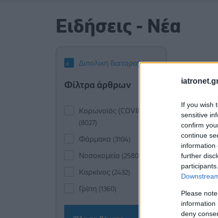
Ειδήσεις - Νέα
Διπολική διαταραχή
iatronet.g
Φίλτρα άρθρων
If you wish 
Κορωνοϊός (COVID-19)
sensitive in
(8027)
confirm you
continue se
Φάρμακα
(3104)
information 
Νοσοκομεία
further disc
(2580)
participants
Καρκίνος
(2432)
Downstream 
Γρίπη
(1360)
Please note
information 
deny consent