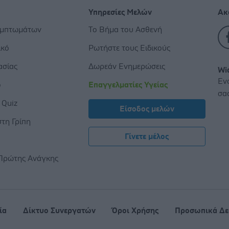
Υπηρεσίες Μελών
Ακ
υμπτωμάτων
Το Βήμα του Ασθενή
ικό
Ρωτήστε τους Ειδικούς
ασίας
Δωρεάν Ενημερώσεις
Wi
Εν
ο
Επαγγελματίες Υγείας
σα
 Quiz
Είσοδος μελών
τη Γρίπη
Γίνετε μέλος
ς
Πρώτης Ανάγκης
ία
Δίκτυο Συνεργατών
Όροι Χρήσης
Προσωπικά Δε