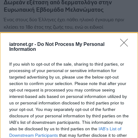
Δωρεάν εξέταση από δερματολόγο στην
Ευρωπαική Εβδομάδα Μελανώματος
Ένας στους δύο Έλληνες έχει πάθει ηλιακό έγκαυμα πριν
κλείσει το 18ο έτος της ζωής του, ενώ οι ειδικοί
προειδοποιούν ότι πέντε εγκαύματα κατά την διάρκεια της
παιδικής ηλικίας τριπλασιάζουν τον κίνδυνο ν΄αναπτύξει
iatronet.gr -
Do Not Process My Personal
Information
κάποιος καρκίνο του δέρματος στην ηλικία των 50 ετών.
If you wish to opt-out of the sale, sharing to third parties, or
processing of your personal or sensitive information for
1
2
3
4
5
targeted advertising by us, please use the below opt-out
section to confirm your selection. Please note that after your
opt-out request is processed you may continue seeing
interest-based ads based on personal information utilized by
us or personal information disclosed to third parties prior to
your opt-out. You may separately opt-out of the further
disclosure of your personal information by third parties on the
IAB’s list of downstream participants. This information may
also be disclosed by us to third parties on the
IAB’s List of
Downstream Participants
that may further disclose it to other