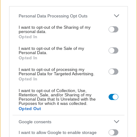
third parties.
Please note that this website/app uses one or more Google
Personal Data Processing Opt Outs
services and may gather and store information including but
not limited to your visit or usage behaviour. You may click to
I want to opt-out of the Sharing of my
personal data.
grant or deny consent to Google and its third-party tags to
Opted In
use your data for below specified purposes in below Google
consent section.
I want to opt-out of the Sale of my
Personal Data.
Opted In
I want to opt-out of processing my
Personal Data for Targeted Advertising.
Opted In
I want to opt-out of Collection, Use,
Retention, Sale, and/or Sharing of my
Personal Data that Is Unrelated with the
Purposes for which it was collected.
Opted Out
Google consents
I want to allow Google to enable storage