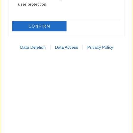
user protection.
Πώς επηρεάζει η ψυχική υγεία τη σωματική
CONFIRM
Data Deletion
Data Access
Privacy Policy
Σε Λαμία και Καρδίτσα ο Άδ. Γεωργιάδης για την
παραλαβή 7 ασθενοφόρων του ΕΚΑΒ και τα εγκαίνια
του ΚΥ Σοφάδων