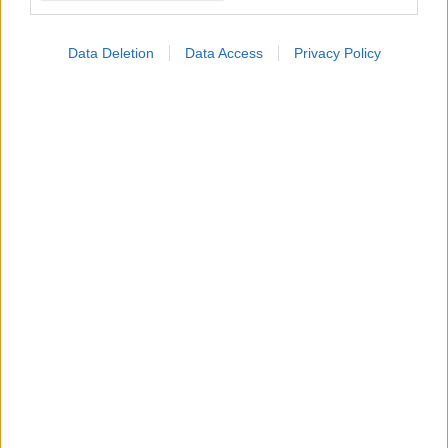
ενδεχομένως να αναστείλει την πνευματική ανάπτυξη,
αναφέρει νέα έρευνα.
Data Deletion
Data Access
Privacy Policy
Τρίτη, 06 Δεκεμβρίου 2011, 15:05
Η παιδική κακοποίηση αλλάζει τον εγκέφαλο
Τα θύματα της παιδικής κακοποίησης ορισμένες φορές
εμφανίζουν προβλήματα συμπεριφοράς για την υπόλοιπη