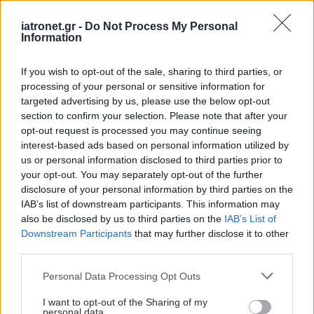
iatronet.gr -
Do Not Process My Personal
Information
If you wish to opt-out of the sale, sharing to third parties, or
processing of your personal or sensitive information for
targeted advertising by us, please use the below opt-out
section to confirm your selection. Please note that after your
Παρασκευή, 13 Ιουλίου 2012, 14:51
opt-out request is processed you may continue seeing
'Πάρε θέση' στην κακοποίηση ηλικιωμένων
interest-based ads based on personal information utilized by
us or personal information disclosed to third parties prior to
Με αφορμή την Παγκόσμια Ημέρα Κατά της Κακοποίησης
your opt-out. You may separately opt-out of the further
των Ηλικιωμένων, η ΜΚΟ ΓΡΑΜΜΗ ΖΩΗΣ με το σύνθημα
disclosure of your personal information by third parties on the
'Πάρε Θέση!' και σε συνεργασία με το Πρόγραμμα
IAB’s list of downstream participants. This information may
Μεταπτυχιακών Σπουδών 'Προαγωγή και Αγωγή Υγείας', της
also be disclosed by us to third parties on the
IAB’s List of
Downstream Participants
that may further disclose it to other
Ιατρικής Σχολής του ΕΚΠΑ, διοργάνωσε σεμινάρια
third parties.
εκπαίδευσης επαγγελματιών υγείας στην αναγνώριση και
σωστή διαχείριση περιστατικών κακοποίησης ηλικιωμένων.
Please note that this website/app uses one or more Google
Personal Data Processing Opt Outs
services and may gather and store information including but
not limited to your visit or usage behaviour. You may click to
I want to opt-out of the Sharing of my
personal data.