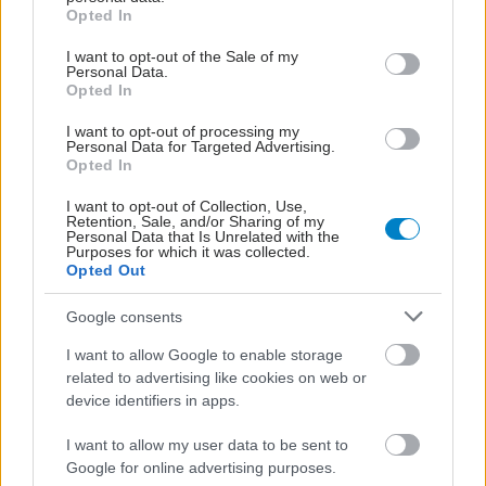
grant or deny consent to Google and its third-party tags to
Opted In
use your data for below specified purposes in below Google
consent section.
I want to opt-out of the Sale of my
Personal Data.
Opted In
I want to opt-out of processing my
Personal Data for Targeted Advertising.
Opted In
I want to opt-out of Collection, Use,
Retention, Sale, and/or Sharing of my
Personal Data that Is Unrelated with the
Purposes for which it was collected.
Opted Out
Πέμπτη, 14 Ιουνίου 2012, 17:25
15 Ιουνίου: παγκόσμια ημέρα κατά της
Google consents
κακοποίησης ηλικιωμένων
I want to allow Google to enable storage
Η 15η Ιουνίου καθιερώθηκε ως Παγκόσμια Ημέρα Κατά της
related to advertising like cookies on web or
device identifiers in apps.
Κακοποίησης των Ηλικιωμένων, προκειμένου να
ευαισθητοποιηθεί το παγκόσμιο κοινό, όσον αφορά στην
I want to allow my user data to be sent to
κακομεταχείριση που υφίστανται οι ηλικιωμένοι ακόμη και
Google for online advertising purposes.
μέσα στο ίδιο τους το σπίτι.