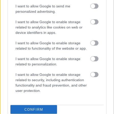
I want to allow Google to send me
personalized advertising.
I want to allow Google to enable storage
related to analytics like cookies on web or
device identifiers in apps.
I want to allow Google to enable storage
related to functionality of the website or app.
I want to allow Google to enable storage
related to personalization.
I want to allow Google to enable storage
related to security, including authentication
Δευτέρα, 09 Απριλίου 2012, 20:02
functionality and fraud prevention, and other
Το ψυχικό τραύμα επηρεάζει αρνητικά την
user protection.
πνευματική ανάπτυξη
Το ψυχικό τραύμα όπως η παρακολούθηση σκηνών οικιακής
CONFIRM
βίας ή η κακοποίηση στα πρώτα χρόνια ζωής μπορεί