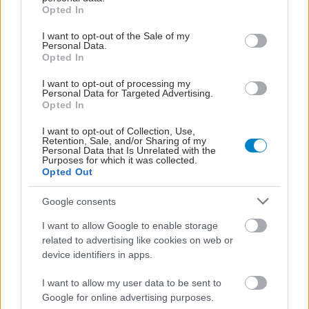
Δωρεά 10 ασθενοφόρων από το υπουργείο
grant or deny consent to Google and its third-party tags to
Opted In
use your data for below specified purposes in below Google
Οικονομικών στο ΕΚΑΒ
consent section.
I want to opt-out of the Sale of my
Τι αναφέρθηκε στη σημερινή εκδήλωση παράδοσης από τους
Personal Data.
Opted In
αρμόδιους υπουργούς και τη διοίκηση του Κέντρου Άμεσης
Βοήθειας.
I want to opt-out of processing my
Personal Data for Targeted Advertising.
Opted In
I want to opt-out of Collection, Use,
Retention, Sale, and/or Sharing of my
Personal Data that Is Unrelated with the
Purposes for which it was collected.
Opted Out
Google consents
I want to allow Google to enable storage
related to advertising like cookies on web or
device identifiers in apps.
I want to allow my user data to be sent to
Google for online advertising purposes.
Τρίτη, 16 Ιανουαρίου 2024, 18:37