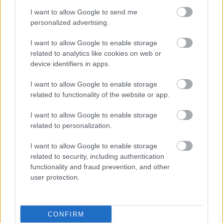
Νοσοκομείο Μεσολογγίου: Οι εργαζόμενοι
I want to allow Google to send me
τίμησαν την κυρία Αθηνά, που δώρησε
personalized advertising.
ασθενοφόρο
I want to allow Google to enable storage
Τι σχολιάζει ο πρόεδρος της Ομοσπονδίας εργαζομένων στα
related to analytics like cookies on web or
δημόσια νοσοκομεία (ΠΟΕΔΗΝ).
device identifiers in apps.
I want to allow Google to enable storage
related to functionality of the website or app.
I want to allow Google to enable storage
related to personalization.
I want to allow Google to enable storage
related to security, including authentication
functionality and fraud prevention, and other
user protection.
CONFIRM
Τετάρτη, 29 Νοεμβρίου 2023, 10:00