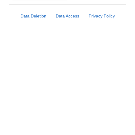
Παράγοντες που καθυστερούν τις
αεροδιακομιδές από τα νησιά
Data Deletion
Data Access
Privacy Policy
Δυσλειτουργίες του συστήματος και χρονοβόρες διαδικασίες,
όταν κάθε λεπτό μετράει. Ένα παράδειγμα από τα
Δωδεκάνησα, ευτυχώς με αίσια έκβαση.