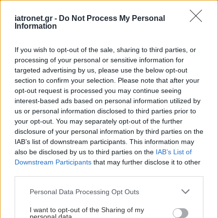
Η Σοφία Προκοπίδου έκανε τη δωρεά στη μνήμη του
iatronet.gr -
Do Not Process My Personal
εκλιπόντα αδελφού της. Η πολύπλευρη και διακριτική
Information
προσφορά της. Τιμήθηκε παρουσία του υπουργού
Δικαιοσύνης.
If you wish to opt-out of the sale, sharing to third parties, or
processing of your personal or sensitive information for
targeted advertising by us, please use the below opt-out
section to confirm your selection. Please note that after your
opt-out request is processed you may continue seeing
interest-based ads based on personal information utilized by
us or personal information disclosed to third parties prior to
your opt-out. You may separately opt-out of the further
disclosure of your personal information by third parties on the
IAB’s list of downstream participants. This information may
also be disclosed by us to third parties on the
IAB’s List of
Downstream Participants
that may further disclose it to other
third parties.
Please note that this website/app uses one or more Google
Personal Data Processing Opt Outs
services and may gather and store information including but
Παρασκευή, 19 Ιανουαρίου 2024, 13:06
not limited to your visit or usage behaviour. You may click to
I want to opt-out of the Sharing of my
personal data.