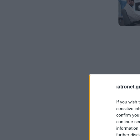
iatronet.g
If you wish 
sensitive in
confirm you
continue se
information 
further disc