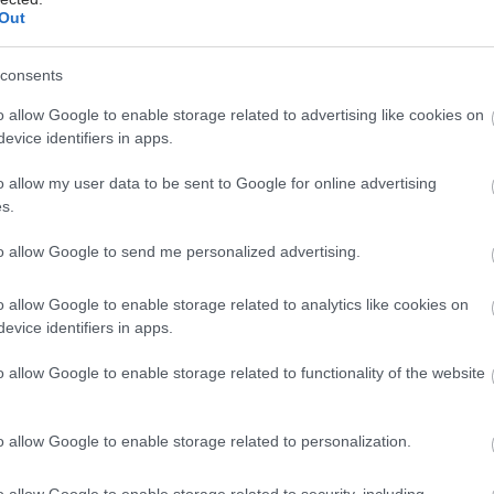
μακροχρόνια καρδιακή βλάβη
Out
μετά από έμφραγμα
Αυτό δείχνουν τα αποτελέσματα
consents
σχετικής μελέτης.
o allow Google to enable storage related to advertising like cookies on
evice identifiers in apps.
Δευτέρα, 09 Μαρτίου 2026, 18:30
o allow my user data to be sent to Google for online advertising
Πώς πολλαπλασιάζεται ο ιός
s.
της γρίπης παρακάμπτοντας
to allow Google to send me personalized advertising.
το ανοσοποιητικό
Μελέτη ανοίγει τον δρόμο για την
o allow Google to enable storage related to analytics like cookies on
ανάπτυξη νέων αντιιικών φαρμάκων.
evice identifiers in apps.
o allow Google to enable storage related to functionality of the website
Παρασκευή, 13 Φεβρουαρίου 2026, 14:00
Πώς τα ανθρώπινα κύτταρα
o allow Google to enable storage related to personalization.
αναγνωρίζουν την
υπονόμευση της άμυνάς τους
o allow Google to enable storage related to security, including