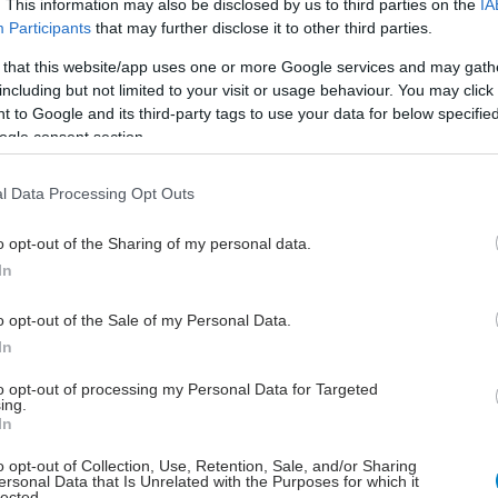
μπορεί να κινητοποιήσει σιωπηλά το
. This information may also be disclosed by us to third parties on the
IA
Participants
that may further disclose it to other third parties.
ανοσοποιητικό σύστημα.
 that this website/app uses one or more Google services and may gath
including but not limited to your visit or usage behaviour. You may click 
Δευτέρα, 23 Μαρτίου 2026, 18:00
 to Google and its third-party tags to use your data for below specifi
ogle consent section.
To αγροτικό περιβάλλον
ενισχύει το ανοσοποιητικό
l Data Processing Opt Outs
Τα ευρήματα στο θα μπορούσαν να
συμβάλουν στην εστιασμένη
o opt-out of the Sharing of my personal data.
ενεργοποίηση του προστατευτικού
In
αποτελέσματος μέσω προληπτικής
θεραπείας με συστατικά της σκόνης
o opt-out of the Sale of my Personal Data.
της φάρμας.
In
to opt-out of processing my Personal Data for Targeted
ing.
Τετάρτη, 11 Μαρτίου 2026, 11:25
In
Νευρικό και ανοσοποιητικό
o opt-out of Collection, Use, Retention, Sale, and/or Sharing
σύστημα εμπλέκονται στη
ersonal Data that Is Unrelated with the Purposes for which it
lected.