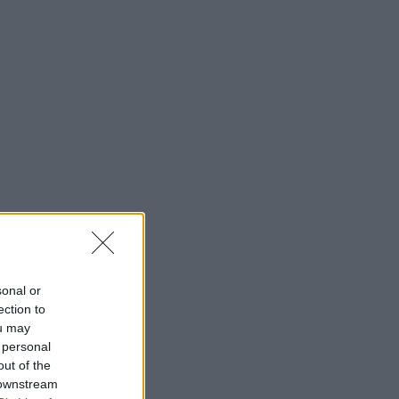
sonal or
ection to
ou may
 personal
out of the
 downstream