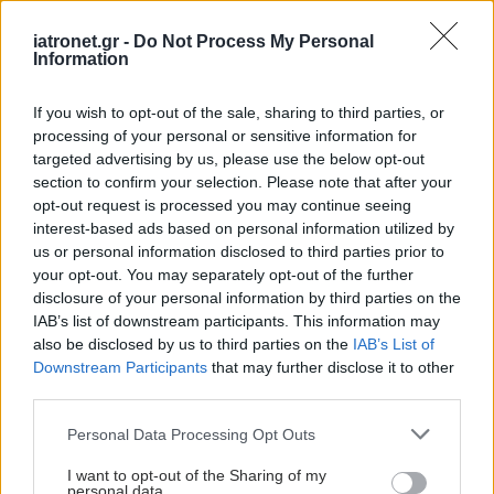
Επηρεάζουν τη συνδεσιμότητα στον εγκέφαλο, αναφέρει νέα
iatronet.gr -
Do Not Process My Personal
έρευνα.
Information
If you wish to opt-out of the sale, sharing to third parties, or
processing of your personal or sensitive information for
targeted advertising by us, please use the below opt-out
section to confirm your selection. Please note that after your
opt-out request is processed you may continue seeing
interest-based ads based on personal information utilized by
us or personal information disclosed to third parties prior to
your opt-out. You may separately opt-out of the further
disclosure of your personal information by third parties on the
IAB’s list of downstream participants. This information may
also be disclosed by us to third parties on the
IAB’s List of
Downstream Participants
that may further disclose it to other
third parties.
Πέμπτη, 18 Δεκεμβρίου 2025, 13:24
Please note that this website/app uses one or more Google
Personal Data Processing Opt Outs
Νέο rapid test ταυτοποιεί βακτήρια των
services and may gather and store information including but
λοιμώξεων του ουροποιητικού συστήματος
not limited to your visit or usage behaviour. You may click to
I want to opt-out of the Sharing of my
personal data.