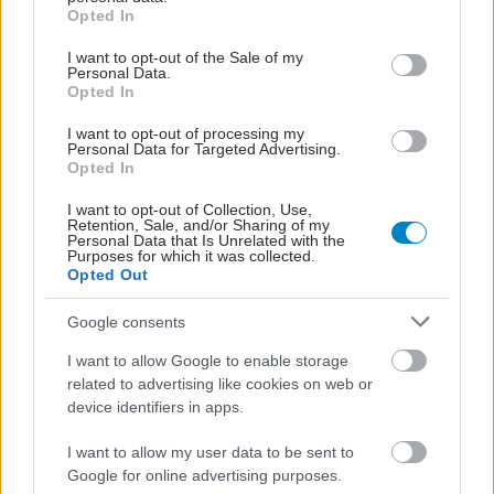
[μελέτη]
grant or deny consent to Google and its third-party tags to
Opted In
use your data for below specified purposes in below Google
Το τεστ εφαρμόζει διάφορα αντιβιοτικά σε βακτήρια
consent section.
I want to opt-out of the Sale of my
δειγμάτων ούρων για να διαπιστώσει ποιο καταστέλλει
Personal Data.
Opted In
καλύτερα τη βακτηριακή ανάπτυξη.
I want to opt-out of processing my
Personal Data for Targeted Advertising.
Opted In
I want to opt-out of Collection, Use,
Retention, Sale, and/or Sharing of my
Personal Data that Is Unrelated with the
Purposes for which it was collected.
Opted Out
Google consents
I want to allow Google to enable storage
related to advertising like cookies on web or
device identifiers in apps.
Τετάρτη, 17 Δεκεμβρίου 2025, 18:00
I want to allow my user data to be sent to
Google for online advertising purposes.
Νέο φάρμακο κατά των ανθεκτικών βακτηρίων