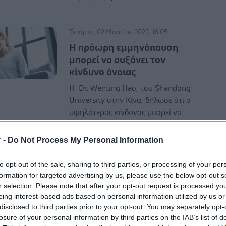
Τετάρτη, 02 Μαρτίου 2022, 16:05
Η πρόωρη εμμηνόπαυση
μπορεί να αυξάνει τον
κίνδυνο άνοιας
Η Dr. Wenting Hao, του Shandong
University στην Κίνα, δήλωσε ότι ο
υψηλότερος κίνδυνος μπορεί να
οφείλεται στην απότομη πτώση
οιστρογόνων στην εμμηνόπαυση.
r -
Do Not Process My Personal Information
to opt-out of the sale, sharing to third parties, or processing of your per
formation for targeted advertising by us, please use the below opt-out s
r selection. Please note that after your opt-out request is processed y
eing interest-based ads based on personal information utilized by us or
disclosed to third parties prior to your opt-out. You may separately opt-
Δευτέρα, 07 Φεβρουαρίου 2022, 14:45
losure of your personal information by third parties on the IAB’s list of
Workshop: «Αγαπώ τον εαυτό