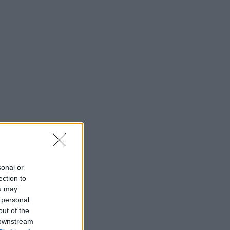
sonal or
ection to
ou may
 personal
out of the
 downstream