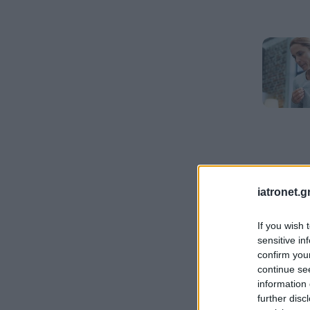
iatronet.g
If you wish 
sensitive in
confirm you
continue se
information 
further disc