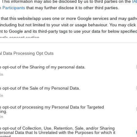
. This information may also be disclosed by us to third parties on the
IA
μου, με φροντίζω, πιστεύω σε
Participants
that may further disclose it to other third parties.
μένα»
 that this website/app uses one or more Google services and may gath
Το workshop που οργάνωσε η
including but not limited to your visit or usage behaviour. You may click 
Ελληνική Εταιρεία Εμμηνόπαυσης
 to Google and its third-party tags to use your data for below specifi
ogle consent section.
(ΕΛΕΤΕΜ) για τα μέλη της και
ολοκληρώθηκε μετά από έξη δίωρες
συναντήσεις της ομάδας.
l Data Processing Opt Outs
o opt-out of the Sharing of my personal data.
Τετάρτη, 02 Φεβρουαρίου 2022, 19:02
In
Μοναξιά και κοινωνική
o opt-out of the Sale of my Personal Data.
απομόνωση μετά την
In
εμμηνόπαυση συνδέονται με
αυξημένο κίνδυνο
to opt-out of processing my Personal Data for Targeted
ing.
καρδιοπάθειας
In
Γυναίκες στην έρευνα που ανέφεραν
o opt-out of Collection, Use, Retention, Sale, and/or Sharing
υψηλό επίπεδο μοναξιάς και
ersonal Data that Is Unrelated with the Purposes for which it
lected.
κοινωνικής απομόνωσης είχαν έως