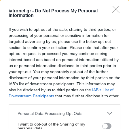
iatronet.gr -
Do Not Process My Personal
Information
If you wish to opt-out of the sale, sharing to third parties, or
processing of your personal or sensitive information for
targeted advertising by us, please use the below opt-out
section to confirm your selection. Please note that after your
opt-out request is processed you may continue seeing
interest-based ads based on personal information utilized by
us or personal information disclosed to third parties prior to
your opt-out. You may separately opt-out of the further
disclosure of your personal information by third parties on the
Τρίτη, 06 Μαΐου 2025, 15:38
IAB’s list of downstream participants. This information may
Ξεκίνα να ψάχνεσαι! Μάιος, μήνας πρόληψης
also be disclosed by us to third parties on the
IAB’s List of
και ενημέρωσης για τον καρκίνο του δέρματος
Downstream Participants
that may further disclose it to other
third parties.
Η εκστρατεία της Ελληνικής Δερματολογικής και
Αφροδισιολογικής Εταιρείας για έναν από τους πιο συχνούς
Please note that this website/app uses one or more Google
Personal Data Processing Opt Outs
services and may gather and store information including but
αλλά και επιθετικούς καρκίνους, το κακόηθες μελάνωμα και
not limited to your visit or usage behaviour. You may click to
I want to opt-out of the Sharing of my
τους λοιπούς καρκίνους του δέρματος.
personal data.