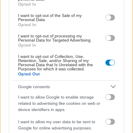
grant or deny consent to Google and its third-party tags to
Opted In
use your data for below specified purposes in below Google
consent section.
I want to opt-out of the Sale of my
Personal Data.
Opted In
I want to opt-out of processing my
Personal Data for Targeted Advertising.
Opted In
I want to opt-out of Collection, Use,
Retention, Sale, and/or Sharing of my
Personal Data that Is Unrelated with the
Purposes for which it was collected.
Opted Out
Google consents
Τρίτη, 29 Απριλίου 2025, 15:05
I want to allow Google to enable storage
AI: Είναι αξιόπιστες οι εφαρμογές διάγνωσης
related to advertising like cookies on web or
δερματοπαθειών;
device identifiers in apps.
Δεδομένης της ταχύτατης εξέλιξης της τεχνητής νοημοσύνης
I want to allow my user data to be sent to
οι εφαρμογές θα βελτιωθούν σημαντικά στο άμεσο μέλλον,
Google for online advertising purposes.
αλλά στην τρέχουσα κατάστασή τους μπορεί να