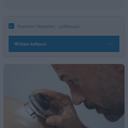
Καρκίνος δέρματος - μελάνωμα
Φίλτρα άρθρων