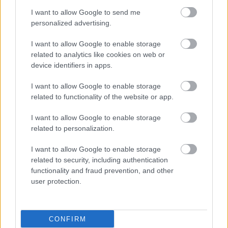
προκαλέσουν βλάβη.
I want to allow Google to send me
personalized advertising.
I want to allow Google to enable storage
related to analytics like cookies on web or
device identifiers in apps.
I want to allow Google to enable storage
related to functionality of the website or app.
I want to allow Google to enable storage
related to personalization.
I want to allow Google to enable storage
related to security, including authentication
functionality and fraud prevention, and other
Κυριακή, 27 Απριλίου 2025, 11:45
user protection.
Ποια αλλαγή στο δέρμα προκαλείται από την
κλιματική αλλαγή
CONFIRM
Αύξηση των θερμοκρασιών και της έκθεσης στην υπεριώδη