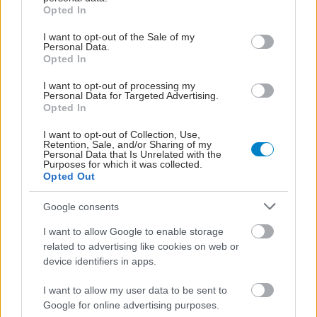
grant or deny consent to Google and its third-party tags to
Opted In
use your data for below specified purposes in below Google
consent section.
I want to opt-out of the Sale of my
Personal Data.
Opted In
I want to opt-out of processing my
Personal Data for Targeted Advertising.
Opted In
I want to opt-out of Collection, Use,
Retention, Sale, and/or Sharing of my
Personal Data that Is Unrelated with the
Purposes for which it was collected.
Opted Out
Google consents
Πέμπτη, 28 Μαρτίου 2024, 17:00
I want to allow Google to enable storage
Β. Παπαευαγγέλου: Παράλληλη αύξηση
related to advertising like cookies on web or
κρουσμάτων κοκκύτη και ιλαράς - Ο ρόλος του
device identifiers in apps.
εμβολιασμού
I want to allow my user data to be sent to
Πόσα κρούσματα έχουν καταγραφεί στη χώρα μας και ποια
Google for online advertising purposes.
είναι η εμβολιαστική κάλυψη.