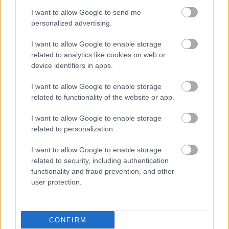
I want to allow Google to send me
personalized advertising.
I want to allow Google to enable storage
related to analytics like cookies on web or
device identifiers in apps.
I want to allow Google to enable storage
related to functionality of the website or app.
I want to allow Google to enable storage
related to personalization.
I want to allow Google to enable storage
related to security, including authentication
Κυριακή, 03 Μαρτίου 2024, 23:13
functionality and fraud prevention, and other
Άννα Παρδάλη: Έξαρση κοκκύτη και
user protection.
στρεπτόκοκκου - Ποιοι πρέπει να εμβολιαστούν
Τι ανέφερε η αντιπρόεδρος της Ένωσης
CONFIRM
Ελευθεροεπαγγελματιών παιδιάτρων Αττικής.