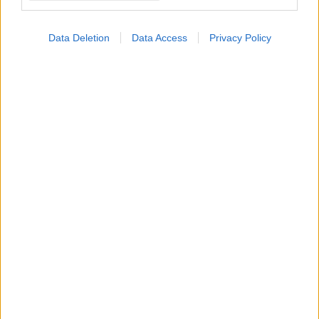
Data Deletion
Data Access
Privacy Policy
Τετάρτη, 28 Φεβρουαρίου 2024, 18:04
ΕΟΔΥ: 34 κρούσματα κοκκύτη το 2024 -
Θάνατος νεογού, επιτακτική ανάγκη
εμβολιασμού
Τι επισημαίνεται σε σημερινή ανακοίνωση του Εθνικού
Οργανισμού Δημόσιας Υγείας.