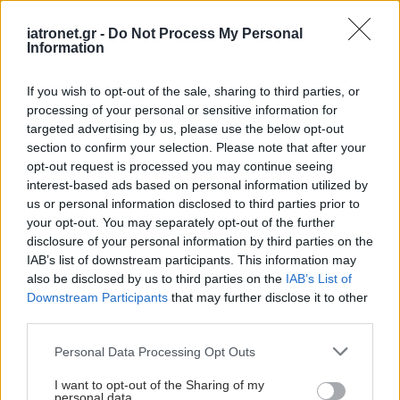
να γνωρίζουν οι γονείς.
iatronet.gr -
Do Not Process My Personal
Information
If you wish to opt-out of the sale, sharing to third parties, or
processing of your personal or sensitive information for
targeted advertising by us, please use the below opt-out
section to confirm your selection. Please note that after your
opt-out request is processed you may continue seeing
interest-based ads based on personal information utilized by
us or personal information disclosed to third parties prior to
your opt-out. You may separately opt-out of the further
disclosure of your personal information by third parties on the
IAB’s list of downstream participants. This information may
also be disclosed by us to third parties on the
IAB’s List of
Τρίτη, 02 Απριλίου 2024, 15:22
Downstream Participants
that may further disclose it to other
Κοκκύτης: 54 κρούσματα, 2 θάνατοι φέτος -
third parties.
Οδηγίες Εθνικής Επιτροπής Εμβολιασμών
Please note that this website/app uses one or more Google
Personal Data Processing Opt Outs
services and may gather and store information including but
Τι αναφέρεται σε σημερινή εγκύκλιο της αναπληρώτριας
not limited to your visit or usage behaviour. You may click to
I want to opt-out of the Sharing of my
υπουργού Υγείας.
personal data.