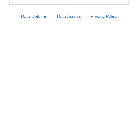
Data Deletion
Data Access
Privacy Policy
Παρασκευή, 01 Αυγούστου 2025, 16:30
Κορωνοϊός: Τι γίνεται με τις νέες παραλλαγές
που ανησυχούν την Ευρώπη - Η εικόνα στην
Ελλάδα
Τι συμβαίνει με την XFG ή "Φρανκεστάιν" και τι με την
ΝΒ.1.8.1 ή "Nimbus", σύμφωνα με εβδομαδιαία έκθεση του
ECDC.