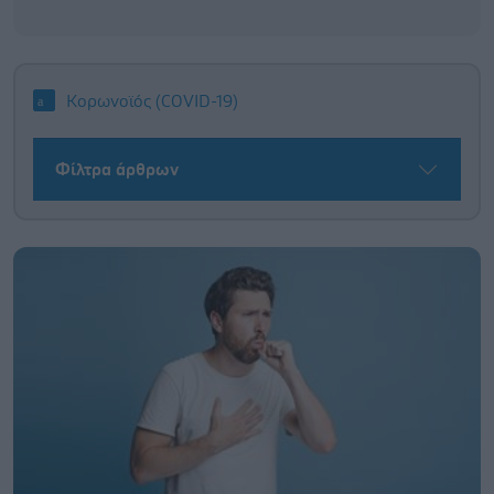
Κορωνοϊός (COVID-19)
Φίλτρα άρθρων