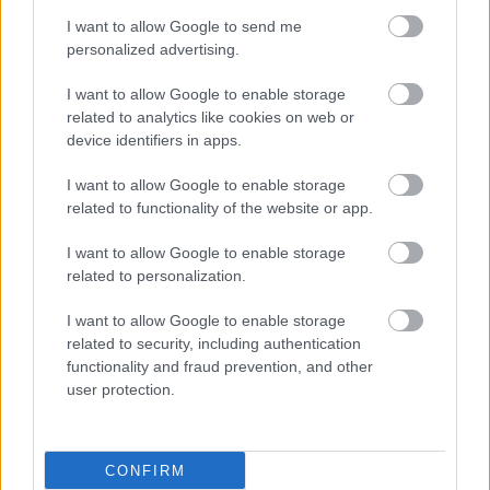
I want to allow Google to send me
personalized advertising.
I want to allow Google to enable storage
related to analytics like cookies on web or
device identifiers in apps.
I want to allow Google to enable storage
related to functionality of the website or app.
Τρίτη, 05 Αυγούστου 2025, 12:04
I want to allow Google to enable storage
related to personalization.
Αύξηση στο σύνδρομο ευερέθιστου εντέρου και
στη λειτουργική δυσπεψία από την πανδημία
I want to allow Google to enable storage
COVID-19 και ύστερα
related to security, including authentication
functionality and fraud prevention, and other
Διεθνής έρευνα αποκάλυψε άνοδο στις διαταραχές
user protection.
αλληλεπίδρασης εντέρου-εγκεφάλου.
CONFIRM