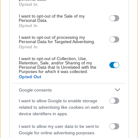
grant or deny consent to Google and its third-party tags to
Opted In
use your data for below specified purposes in below Google
consent section.
I want to opt-out of the Sale of my
Personal Data.
Opted In
I want to opt-out of processing my
Personal Data for Targeted Advertising.
Opted In
I want to opt-out of Collection, Use,
Retention, Sale, and/or Sharing of my
Personal Data that Is Unrelated with the
Purposes for which it was collected.
Opted Out
Τρίτη, 05 Αυγούστου 2025, 12:30
Google consents
Στ. Λουκίδης : Μικρή αλλά υπαρκτή η έξαρση
του κορωνοϊού
I want to allow Google to enable storage
related to advertising like cookies on web or
Δεν υπάρχει εποχικότητα, όλος ο χρόνος είναι δικός του.
device identifiers in apps.
I want to allow my user data to be sent to
Google for online advertising purposes.