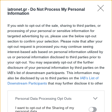
iatronet.gr -
Do Not Process My Personal
Information
If you wish to opt-out of the sale, sharing to third parties, or
processing of your personal or sensitive information for
targeted advertising by us, please use the below opt-out
section to confirm your selection. Please note that after your
opt-out request is processed you may continue seeing
interest-based ads based on personal information utilized by
us or personal information disclosed to third parties prior to
your opt-out. You may separately opt-out of the further
Τετάρτη, 06 Αυγούστου 2025, 11:00
disclosure of your personal information by third parties on the
Μαθήματα από την πανδημία: Η ψυχική
IAB’s list of downstream participants. This information may
δυσφορία βάζει όρια στη συμπόνια
also be disclosed by us to third parties on the
IAB’s List of
Downstream Participants
that may further disclose it to other
Οσοι έχουν αυξανόμενο στρες θα εμφανίσουν μείωση στα
third parties.
αποθέματα συμπόνιας και υπομονής, σύμφωνα με έρευνα
του Washington University in St. Louis.
Please note that this website/app uses one or more Google
Personal Data Processing Opt Outs
services and may gather and store information including but
not limited to your visit or usage behaviour. You may click to
I want to opt-out of the Sharing of my
personal data.