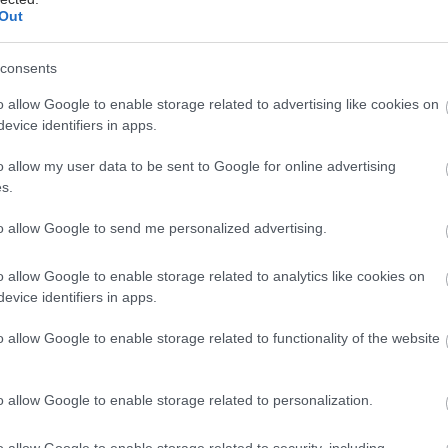
Out
τον θρύλο της Metal στη διάρκεια
θεραπείας στην Αγγλία, η διάγνωση
consents
νόσου Πάρκινσον πρώιμης έναρξης,
το απόρρητο και η πειραματική
o allow Google to enable storage related to advertising like cookies on
θεραπεία στον Παναμά.
evice identifiers in apps.
o allow my user data to be sent to Google for online advertising
s.
Πέμπτη, 19 Ιουνίου 2025, 20:44
Η κυψελίδα πιθανό
to allow Google to send me personalized advertising.
εξεταστικό εργαλείο για τη
νόσο του Πάρκινσον
o allow Google to enable storage related to analytics like cookies on
evice identifiers in apps.
Μοντέλο εξέτασης κατηγοριοποίησε
τα δείγματα κυψελίδας με ακρίβεια
o allow Google to enable storage related to functionality of the website
94% (ανθρώπων με ή χωρίς τη νόσο.
o allow Google to enable storage related to personalization.
Τετάρτη, 04 Ιουνίου 2025, 20:03
o allow Google to enable storage related to security, including