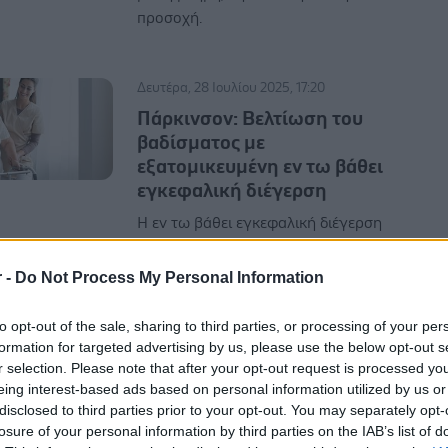
προσοχή.
Δευτέρα, 28 Ιουλίου 2025, 17:20
Πάρκινσον: Βελτίωση του
βαδίσματος με
εξατομικευμένη εν τω βάθει
εγκεφαλική διέγερση
Η εν τω βάθει εγκεφαλική διέγερση
(DBS), προσαρμοσμένη στην
εγκεφαλική δραστηριότητα και το
r -
Do Not Process My Personal Information
μοτίβο βάδισης ενός ασθενούς,
μπορεί να βελτιώσει αποτελεσματικά
to opt-out of the sale, sharing to third parties, or processing of your per
την ικανότητα βάδισης, σύμφωνα με
formation for targeted advertising by us, please use the below opt-out s
νέα μελέτη.
r selection. Please note that after your opt-out request is processed y
eing interest-based ads based on personal information utilized by us or
disclosed to third parties prior to your opt-out. You may separately opt-
losure of your personal information by third parties on the IAB’s list of