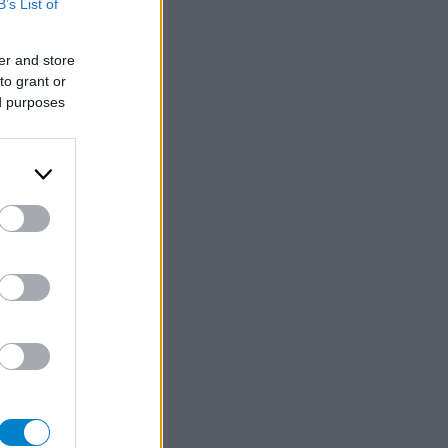
B’s List of
er and store
to grant or
ed purposes