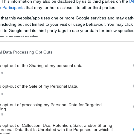
. This information may also be disclosed by us to third parties on the
IA
Participants
that may further disclose it to other third parties.
 that this website/app uses one or more Google services and may gath
Πέμπτη, 24 Ιουλίου 2025, 12:01
including but not limited to your visit or usage behaviour. You may click 
Mπορούν οι σκύλοι να
 to Google and its third-party tags to use your data for below specifi
εντοπίσουν τη νόσο του
ogle consent section.
Πάρκινσον;
Εχουν οι σκύλοι την ικανότητα να
l Data Processing Opt Outs
εντοπίζουν νόσους του εγκεφάλου
o opt-out of the Sharing of my personal data.
και του νευρικού συστήματος;
In
o opt-out of the Sale of my Personal Data.
Πέμπτη, 24 Ιουλίου 2025, 08:00
In
Ozzy Osbourne και
Πάρκινσον: Mιλά στο
to opt-out of processing my Personal Data for Targeted
ing.
iatronet.gr η Ελληνίδα
In
νευρολόγος που τον
συνάντησε
o opt-out of Collection, Use, Retention, Sale, and/or Sharing
ersonal Data that Is Unrelated with the Purposes for which it
lected.
Η γνωριμία της Γ. Ξηρομερήσιου με