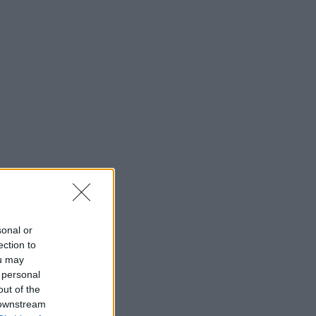
sonal or
ection to
ou may
 personal
out of the
 downstream