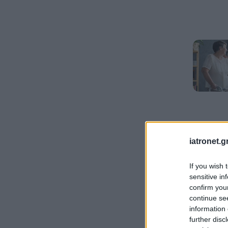
iatronet.g
If you wish 
sensitive in
confirm you
continue se
information 
further disc