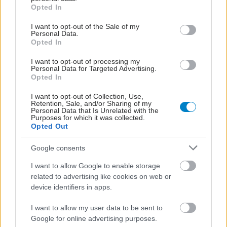
grant or deny consent to Google and its third-party tags to
Opted In
use your data for below specified purposes in below Google
Τετάρτη, 08 Ιουνίου 2022, 14:48
consent section.
I want to opt-out of the Sale of my
Personal Data.
Εφιάλτες: Είναι προάγγελος της νόσου του
Opted In
Πάρκινσον;
I want to opt-out of processing my
Σε ομάδα ηλικιωμένων, αυτοί που συχνά έβλεπαν εφιάλτες
Personal Data for Targeted Advertising.
Opted In
είχαν διπλάσιες πιθανότητες να διαγνωστούν αργότερα με
νόσο του Πάρκινσον.
I want to opt-out of Collection, Use,
Retention, Sale, and/or Sharing of my
Personal Data that Is Unrelated with the
Purposes for which it was collected.
Opted Out
Google consents
I want to allow Google to enable storage
related to advertising like cookies on web or
device identifiers in apps.
I want to allow my user data to be sent to
Google for online advertising purposes.