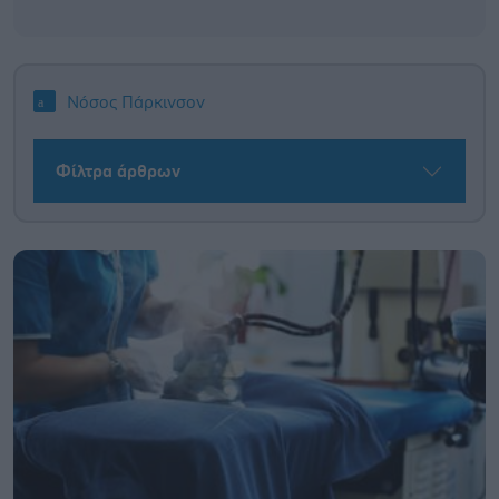
Νόσος Πάρκινσον
Φίλτρα άρθρων