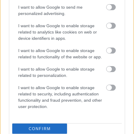
I want to allow Google to send me
personalized advertising.
Πέμπτη, 26 Μαΐου 2022, 16:27
Για πρώτη φορά, βιοδείκτης για διάγνωση της
I want to allow Google to enable storage
related to analytics like cookies on web or
νόσου του Πάρκινσον με εξέταση αίματος
device identifiers in apps.
Για πρώτη φορά παγκοσμίως, ερευνητές πέτυχαν με επιτυχία
να αναπτύξουν βιοδείκτη που μπορεί να χρησιμοποιηθεί
I want to allow Google to enable storage
related to functionality of the website or app.
οικονομικά και γρήγορα για τη διάγνωση της νόσου του
Πάρκινσον.
I want to allow Google to enable storage
related to personalization.
I want to allow Google to enable storage
related to security, including authentication
functionality and fraud prevention, and other
user protection.
CONFIRM