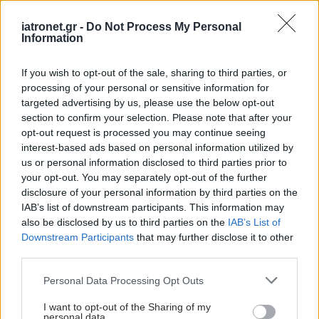
Τρίτη, 21 Ιουνίου 2022, 19:50
iatronet.gr -
Do Not Process My Personal
Information
Το μποξ είναι πιθανό να μειώνει τα συμπτώματα
της νόσου του Πάρκινσον
If you wish to opt-out of the sale, sharing to third parties, or
Τρίμηνης διάρκειας πρόγραμμα μποξ στην κοινότητα μείωσε
processing of your personal or sensitive information for
σημαντικά τα κινητικά και μη συμπτώματα, σε ενηλίκους με
targeted advertising by us, please use the below opt-out
section to confirm your selection. Please note that after your
νόσο σταδίου 2.
opt-out request is processed you may continue seeing
interest-based ads based on personal information utilized by
us or personal information disclosed to third parties prior to
your opt-out. You may separately opt-out of the further
disclosure of your personal information by third parties on the
IAB’s list of downstream participants. This information may
also be disclosed by us to third parties on the
IAB’s List of
Downstream Participants
that may further disclose it to other
third parties.
Please note that this website/app uses one or more Google
Personal Data Processing Opt Outs
services and may gather and store information including but
not limited to your visit or usage behaviour. You may click to
I want to opt-out of the Sharing of my
personal data.