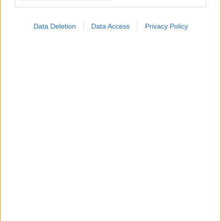
Data Deletion
Data Access
Privacy Policy
Δευτέρα, 18 Απριλίου 2022, 08:30
Ηλίας Κοντούδης: Η Τηλεϊατρική ήρθε για να
μείνει
Ο Head of Market Access - Pharmaceuticals, Bayer Hellas
AG, μίλησε στο 5ο Healthcare Transformation, για
την ‘’Τηλεϊατρική: βέλτιστες πρακτικές και προαγωγή της
υγείας των ασθενών’’.