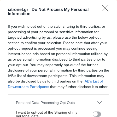
iatronet.gr -
Do Not Process My Personal
Information
If you wish to opt-out of the sale, sharing to third parties, or
processing of your personal or sensitive information for
targeted advertising by us, please use the below opt-out
section to confirm your selection. Please note that after your
opt-out request is processed you may continue seeing
interest-based ads based on personal information utilized by
us or personal information disclosed to third parties prior to
your opt-out. You may separately opt-out of the further
disclosure of your personal information by third parties on the
Παρασκευή, 09 Οκτωβρίου 2009, 17:50
IAB’s list of downstream participants. This information may
Έρευνα ενοχοποιεί ρετροϊό για τη χρόνια
also be disclosed by us to third parties on the
IAB’s List of
Downstream Participants
that may further disclose it to other
κόπωση
third parties.
Ένας ιός που πρόσφατα συνδέθηκε με τον καρκίνο του
Please note that this website/app uses one or more Google
προστάτη αποτελεί τον νέο ύποπτο στο Σύνδρομο χρόνιας
Personal Data Processing Opt Outs
services and may gather and store information including but
κόπωσης.
not limited to your visit or usage behaviour. You may click to
I want to opt-out of the Sharing of my
personal data.