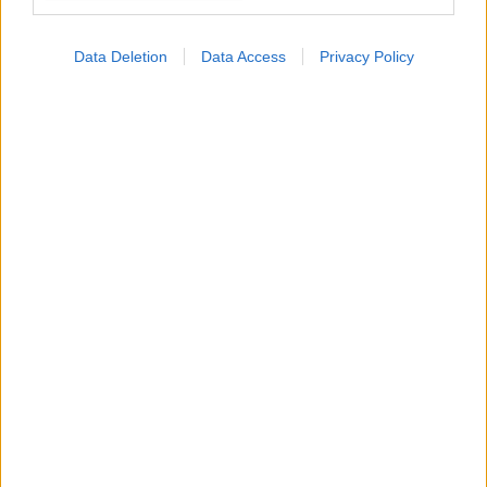
Data Deletion
Data Access
Privacy Policy
Τι ακριβώς είναι οι φυτικές ίνες και πώς λειτουργούν