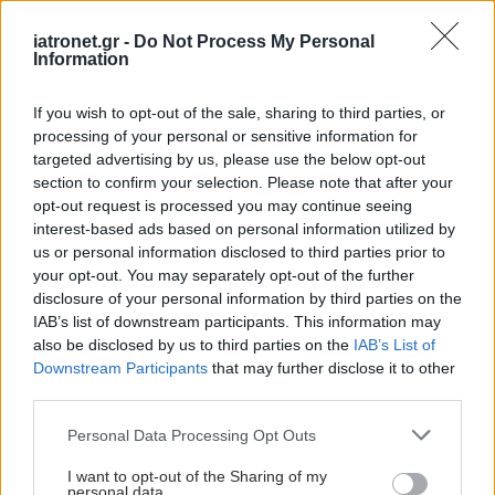
γεννήθηκε το πρώτο μωρό του 2025
iatronet.gr -
Do Not Process My Personal
Πρόκειται για ένα υγιέστατο αγοράκι, βάρους 3.210 kg, το
Information
οποίο γεννήθηκε δέκα λεπτά πριν από το μεσημέρι (χθες) με
φυσιολογικό τοκετό.
If you wish to opt-out of the sale, sharing to third parties, or
processing of your personal or sensitive information for
targeted advertising by us, please use the below opt-out
section to confirm your selection. Please note that after your
opt-out request is processed you may continue seeing
interest-based ads based on personal information utilized by
us or personal information disclosed to third parties prior to
your opt-out. You may separately opt-out of the further
disclosure of your personal information by third parties on the
IAB’s list of downstream participants. This information may
also be disclosed by us to third parties on the
IAB’s List of
Downstream Participants
that may further disclose it to other
third parties.
Please note that this website/app uses one or more Google
Personal Data Processing Opt Outs
services and may gather and store information including but
Τρίτη, 31 Δεκεμβρίου 2024, 14:25
not limited to your visit or usage behaviour. You may click to
I want to opt-out of the Sharing of my
personal data.