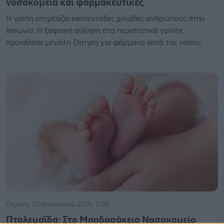
νοσοκομεία και φαρμακευτικές
Η γρίπη επηρεάζει εκατοντάδες χιλιάδες ανθρώπους στην
Ιαπωνία. Η ξαφνική αύξηση στα περιστατικά γρίπης
προκάλεσε μεγάλη ζήτηση για φάρμακα κατά της νόσου.
Πέμπτη, 02 Ιανουαρίου 2025, 11:39
Πτολεμαΐδα: Στο Μποδοσάκειο Νοσοκομείο