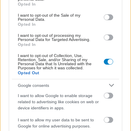
Το σύστημα υγείας της Γάζας στα πρόθυρα της
grant or deny consent to Google and its third-party tags to
Opted In
use your data for below specified purposes in below Google
''καθολικής κατάρρευσης''
consent section.
I want to opt-out of the Sale of my
Αυτό αναφέρεται στην ετήσια έκθεση της 'Υπατης
Personal Data.
Opted In
Αρμοστείας των Ηνωμένων Εθνών για τα Δικαιώματα του
Ανθρώπου, που δημοσιεύεται σήμερα.
I want to opt-out of processing my
Personal Data for Targeted Advertising.
Opted In
I want to opt-out of Collection, Use,
Retention, Sale, and/or Sharing of my
Personal Data that Is Unrelated with the
Purposes for which it was collected.
Opted Out
Google consents
I want to allow Google to enable storage
related to advertising like cookies on web or
device identifiers in apps.
I want to allow my user data to be sent to
Google for online advertising purposes.
Δευτέρα, 23 Δεκεμβρίου 2024, 13:07