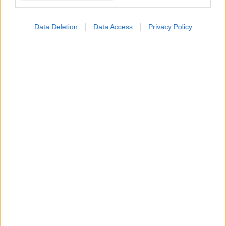
ασθενή με "αυστραλιανή γρίπη"
Ο 76χρονος άνδρας, παρουσίασε νευρολογικά συμπτώματα.
Data Deletion
Data Access
Privacy Policy
Τρίτη, 29 Οκτωβρίου 2024, 14:00
50 χρόνια Εντατικής Θεραπείας (ΕΘ) στην
Ελλάδα
Τι επισημαίνουν σε άρθρο τους οι Α. Χατζής, Ι. Κεχρής, Σ.