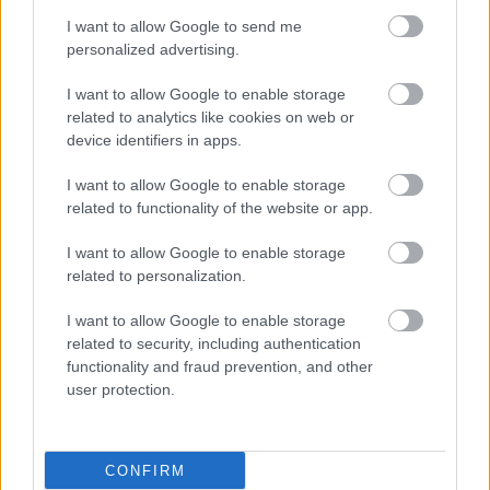
I want to allow Google to send me
Πέμπτη, 09 Μαρτίου 2023, 12:14
personalized advertising.
Στο νοσοκομείο 200.000 Ταϊλανδέζοι λόγω
ατμοσφαιρικής ρύπανσης
I want to allow Google to enable storage
related to analytics like cookies on web or
Πάνω από 1,3 εκατ. άνθρωποι έχουν αρρωστήσει από τοξική
device identifiers in apps.
ομίχλη στο βασίλειο από τις αρχές της χρονιάς, ανακοίνωσε
το υπ. Δημόσιας Υγείας. Συστάσεις για χρήση μάσκας υψηλής
I want to allow Google to enable storage
related to functionality of the website or app.
αναπνευστικής προστασίας.
I want to allow Google to enable storage
related to personalization.
I want to allow Google to enable storage
related to security, including authentication
functionality and fraud prevention, and other
user protection.
CONFIRM