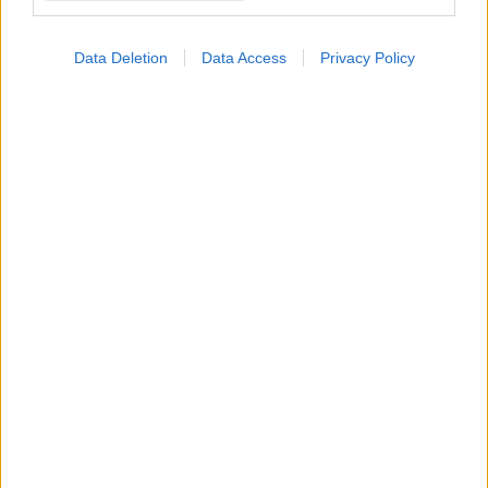
Data Deletion
Data Access
Privacy Policy
Δευτέρα, 06 Μαρτίου 2023, 14:47
Χαρίζει ζωή με τον θάνατό του 65χρονος από τη
ΜΕΘ του Νοσοκομείου Παπαγεωργίου
Η οικογένειά του, δείχνοντας μεγαλείο ψυχής αποφάσισε να
προχωρήσει στη δωρεά των οργάνων του.