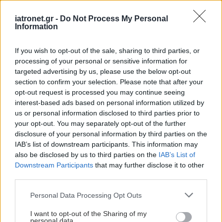
Τρίτη, 25 Απριλίου 2023, 11:42
iatronet.gr -
Do Not Process My Personal
Δημιουργείται το πρώτο πανευρωπαϊκό κινητό
Information
νοσοκομείο
Θα προσφέρονται, μεταξύ άλλων, υπηρεσίες εντατικής
If you wish to opt-out of the sale, sharing to third parties, or
θεραπείας, θεραπείας εγκαυμάτων, μεταφοράς ασθενών,
processing of your personal or sensitive information for
προηγμένης διάγνωσης και αποκατάστασης.
targeted advertising by us, please use the below opt-out
section to confirm your selection. Please note that after your
opt-out request is processed you may continue seeing
interest-based ads based on personal information utilized by
us or personal information disclosed to third parties prior to
your opt-out. You may separately opt-out of the further
disclosure of your personal information by third parties on the
IAB’s list of downstream participants. This information may
also be disclosed by us to third parties on the
IAB’s List of
Downstream Participants
that may further disclose it to other
third parties.
Please note that this website/app uses one or more Google
Personal Data Processing Opt Outs
services and may gather and store information including but
not limited to your visit or usage behaviour. You may click to
I want to opt-out of the Sharing of my
personal data.