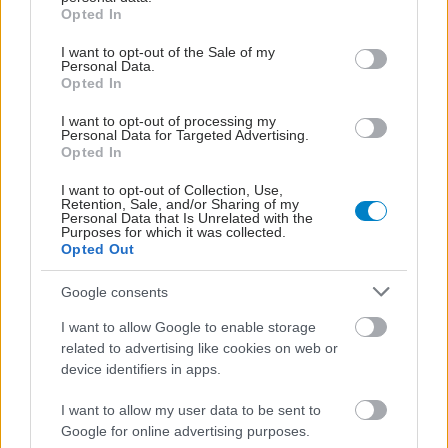
grant or deny consent to Google and its third-party tags to
Opted In
Τετάρτη, 22 Μαρτίου 2023, 08:00
use your data for below specified purposes in below Google
consent section.
Α. Τσώλα: Η επίμονη μαία, που νίκησε μία
I want to opt-out of the Sale of my
Personal Data.
ύπουλη μορφή καρκίνου
Opted In
Ο όγκος δεν φαινόταν στον υπέρηχο, αλλά η γυναίκα τον
I want to opt-out of processing my
ψηλάφιζε και επέμεινε. Τα στάδια μιας επώδυνης μάχης που
Personal Data for Targeted Advertising.
Opted In
κερδήθηκε, όπως τα διηγείται η ίδια στο iatronet.gr.
I want to opt-out of Collection, Use,
Retention, Sale, and/or Sharing of my
Personal Data that Is Unrelated with the
Purposes for which it was collected.
Opted Out
Google consents
I want to allow Google to enable storage
related to advertising like cookies on web or
device identifiers in apps.
I want to allow my user data to be sent to
Google for online advertising purposes.