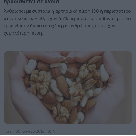
προδιαθέτει σε άνοια
Άνθρωποι με συστολική αρτηριακή πίεση 130 ή περισσότερο,
στην ηλικία των 50, είχαν 45% περισσότερες πιθανότητες να
εμφανίσουν άνοια σε σχέση με ανθρώπους που είχαν
χαμηλότερη πίεση.
Τρίτη, 05 Ιουνίου 2018, 19:14