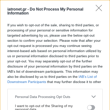
Φυτική πρωτεΐνη και ξηροί καρποί βοηθούν στη
iatronet.gr -
Do Not Process My Personal
μείωση της χοληστερόλης
Information
Διατροφή που περιλαμβάνει φυτικές πρωτεΐνες, φυτικές ίνες,
ξηρούς καρπούς και φυτικές στερόλες, μειώνει τη
If you wish to opt-out of the sale, sharing to third parties, or
χοληστερόλη, βελτιώνει την αρτηριακή πίεση και άλλους
processing of your personal or sensitive information for
δείκτες για καρδιαγγειακού κινδύνου
targeted advertising by us, please use the below opt-out
section to confirm your selection. Please note that after your
opt-out request is processed you may continue seeing
interest-based ads based on personal information utilized by
us or personal information disclosed to third parties prior to
your opt-out. You may separately opt-out of the further
disclosure of your personal information by third parties on the
IAB’s list of downstream participants. This information may
also be disclosed by us to third parties on the
IAB’s List of
Downstream Participants
that may further disclose it to other
third parties.
Please note that this website/app uses one or more Google
Personal Data Processing Opt Outs
services and may gather and store information including but
not limited to your visit or usage behaviour. You may click to
I want to opt-out of the Sharing of my
personal data.