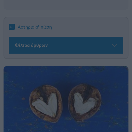
Αρτηριακή πίεση
Φίλτρα άρθρων