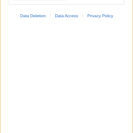
Data Deletion
Data Access
Privacy Policy
Δευτέρα, 02 Απριλίου 2018, 17:40
Υψηλή αρτηριακή πίεση πριν την εγκυμοσύνη
αυξάνει τον κίνδυνο αποβολής
Σε έρευνα, για κάθε 10 mm Hg αύξηση της διαστολικής
πίεσης υπήρχε 18% υψηλότερος κίνδυνος αποβολής.