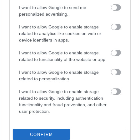
I want to allow Google to send me
personalized advertising.
Τετάρτη, 11 Απριλίου 2018, 19:42
Γονίδιο που μας κάνει να αγαπάμε τη ζάχαρη…
I want to allow Google to enable storage
related to analytics like cookies on web or
βοηθά στη μείωση του σωματικού λίπους !
device identifiers in apps.
H εκδοχή "A" του γονιδίου συνδέεται με υψηλότερη
κατανάλωση ζάχαρης και αλκοόλ, χαμηλότερο ποσοστό
I want to allow Google to enable storage
related to functionality of the website or app.
σωματικού λίπους, υψηλότερη αρτηριακή πίεση και
αναλογία μέσης/ ισχίων.
I want to allow Google to enable storage
related to personalization.
I want to allow Google to enable storage
related to security, including authentication
functionality and fraud prevention, and other
user protection.
CONFIRM