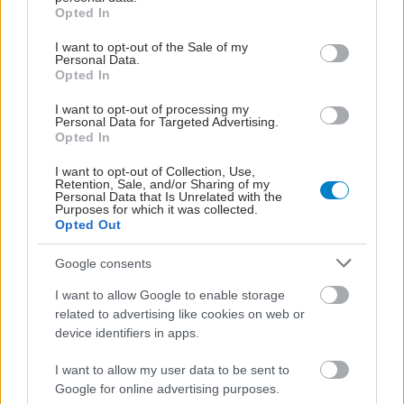
grant or deny consent to Google and its third-party tags to
Opted In
Τρίτη, 15 Μαΐου 2018, 17:19
use your data for below specified purposes in below Google
consent section.
Εγκυμοσύνη: Η ατμοσφαιρική ρύπανση μπορεί
I want to opt-out of the Sale of my
Personal Data.
να επηρεάσει την αρτηριακή πίεση του παιδιού
Opted In
Παιδιά που εκτέθηκαν σε υψηλά επίπεδα ατμοσφαιρικής
I want to opt-out of processing my
ρύπανσης πριν τη γέννηση είχαν 61% περισσότερες
Personal Data for Targeted Advertising.
Opted In
πιθανότητες να έχουν υπέρταση σε σύγκριση με όσα
εκτέθηκαν στα χαμηλότερα επίπεδα.
I want to opt-out of Collection, Use,
Retention, Sale, and/or Sharing of my
Personal Data that Is Unrelated with the
Purposes for which it was collected.
Opted Out
Google consents
I want to allow Google to enable storage
related to advertising like cookies on web or
device identifiers in apps.
I want to allow my user data to be sent to
Google for online advertising purposes.