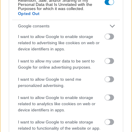
Retention, Sale, and/or Sharing of my
διαδίδουν το μήνυμα του ετήσιου ελέγχου σπίλων ή άλλων
Personal Data that Is Unrelated with the
Purposes for which it was collected.
σημαδιών.
Opted Out
Google consents
I want to allow Google to enable storage
related to advertising like cookies on web or
device identifiers in apps.
I want to allow my user data to be sent to
Google for online advertising purposes.
I want to allow Google to send me
personalized advertising.
I want to allow Google to enable storage
related to analytics like cookies on web or
Πέμπτη, 04 Απριλίου 2024, 13:45
device identifiers in apps.
Το δεύτερο χωριό πρόληψης και προαγωγής
Υγείας την Κυριακή στον Εύοσμο Θεσσαλονίκης
I want to allow Google to enable storage
related to functionality of the website or app.
Έξι σπίτια πρόληψης και ενημέρωσης για διαβήτη, διατροφή,