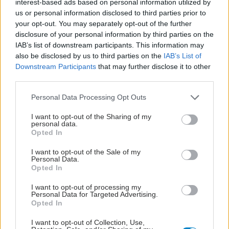
υπουργού Υγείας.
interest-based ads based on personal information utilized by
us or personal information disclosed to third parties prior to
your opt-out. You may separately opt-out of the further
disclosure of your personal information by third parties on the
IAB’s list of downstream participants. This information may
also be disclosed by us to third parties on the
IAB’s List of
Downstream Participants
that may further disclose it to other
third parties.
Please note that this website/app uses one or more Google
Personal Data Processing Opt Outs
services and may gather and store information including but
not limited to your visit or usage behaviour. You may click to
I want to opt-out of the Sharing of my
personal data.
grant or deny consent to Google and its third-party tags to
Opted In
use your data for below specified purposes in below Google
consent section.
I want to opt-out of the Sale of my
Personal Data.
Τρίτη, 30 Απριλίου 2024, 09:51
Opted In
Προληπτικές δερματολογικές εξετάσεις στο
I want to opt-out of processing my
νοσοκομείο "Παπαγεωργίου"
Personal Data for Targeted Advertising.
Opted In
Με αφορμή τον μήνα πρόληψης και ενημέρωσης για τον
I want to opt-out of Collection, Use,
καρκίνο του δέρματος, οι δερματολόγοι του νοσοκομείου