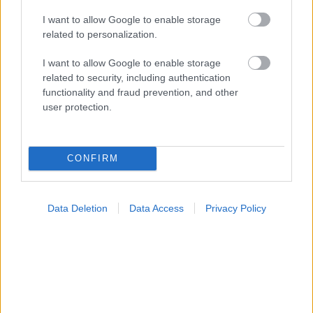
υπέρταση, άνοια, υποβοηθούμενη παραγωγή και
I want to allow Google to enable storage
εθελοντισμό, με αφορμή την Παγκόσμια Ημέρα Υγείας.
related to personalization.
I want to allow Google to enable storage
related to security, including authentication
functionality and fraud prevention, and other
user protection.
CONFIRM
Data Deletion
Data Access
Privacy Policy
Τετάρτη, 24 Ιανουαρίου 2024, 18:05
Πρόταση: Προληπτικές εξετάσεις για άνοια -
παραλήρημα στους νοσηλευόμενους άνω των