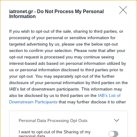
iatronet.gr -
Do Not Process My Personal
Information
If you wish to opt-out of the sale, sharing to third parties, or
processing of your personal or sensitive information for
targeted advertising by us, please use the below opt-out
section to confirm your selection. Please note that after your
opt-out request is processed you may continue seeing
interest-based ads based on personal information utilized by
us or personal information disclosed to third parties prior to
your opt-out. You may separately opt-out of the further
Πέμπτη, 27 Μαΐου 2021, 12:06
disclosure of your personal information by third parties on the
Γαστροοισοφαγική Παλινδρόμηση: Οι
IAB’s list of downstream participants. This information may
συνήθειες που βοηθούν
also be disclosed by us to third parties on the
IAB’s List of
Downstream Participants
that may further disclose it to other
Τέσσερις στους δέκα ανθρώπους οποιασδήποτε ηλικίας
third parties.
μπορεί να την εμφανίσουν, ως συνέπεια κάποιων
ανθυγιεινών συνηθειών ή άλλων θεμάτων.
Please note that this website/app uses one or more Google
Personal Data Processing Opt Outs
services and may gather and store information including but
not limited to your visit or usage behaviour. You may click to
I want to opt-out of the Sharing of my
personal data.