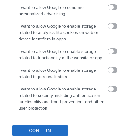
I want to allow Google to send me
personalized advertising.
I want to allow Google to enable storage
related to analytics like cookies on web or
device identifiers in apps.
I want to allow Google to enable storage
related to functionality of the website or app.
I want to allow Google to enable storage
related to personalization.
I want to allow Google to enable storage
Τετάρτη, 21 Αυγούστου 2019, 16:07
related to security, including authentication
Γαστροοισοφαγική παλινδρόμηση το καλοκαίρι:
functionality and fraud prevention, and other
Πώς να την αποφύγετε
user protection.
Οι αλλαγές στη διατροφή το καλοκαίρι, όπως η αυξημένη
κατανάλωση ντομάτας, η κατανάλωση μπύρας ή άλλων
CONFIRM
αλκοολούχων ποτών, είναι ο λόγος εμφάνισης της