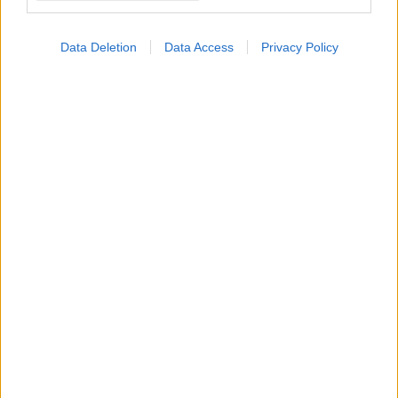
παλινδρόμησης κατά την περίοδο των διακοπών.
Data Deletion
Data Access
Privacy Policy
Δευτέρα, 10 Σεπτεμβρίου 2018, 14:57
Η χειρουργική επέμβαση για την
γαστροοισοφαγική παλινδρόμηση μειώνει τον
κίνδυνο οισοφαγικού καρκίνου
Η χειρουργική επέμβαση εμποδίζει τη ροή των γαστρικών