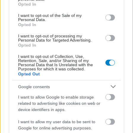
grant or deny consent to Google and its third-party tags to
Opted In
use your data for below specified purposes in below Google
consent section.
I want to opt-out of the Sale of my
Personal Data.
Opted In
I want to opt-out of processing my
Personal Data for Targeted Advertising.
Opted In
I want to opt-out of Collection, Use,
Retention, Sale, and/or Sharing of my
Personal Data that Is Unrelated with the
Purposes for which it was collected.
Opted Out
Δευτέρα, 22 Φεβρουαρίου 2021, 17:37
Google consents
H γαστροοισοφαγική παλινδρόμηση συνδέεται
με υψηλότερο κίνδυνο καρκίνου στο λάρυγγα
I want to allow Google to enable storage
και τον οισοφάγο
related to advertising like cookies on web or
device identifiers in apps.
Άνθρωποι με ΓΟΠ είχαν περίπου δυο φορές υψηλότερο
κίνδυνο να εμφανίσουν κάποιο από τα παραπάνω είδη
I want to allow my user data to be sent to
καρκίνου.
Google for online advertising purposes.