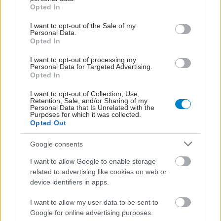
μέρες του Πάσχα
grant or deny consent to Google and its third-party tags to
Opted In
use your data for below specified purposes in below Google
Τι αναφέρουν οι υπεύθυνοι του Εθνικού Οργανισμού
consent section.
I want to opt-out of the Sale of my
Μεταμοσχεύσεων.
Personal Data.
Opted In
I want to opt-out of processing my
Personal Data for Targeted Advertising.
Opted In
I want to opt-out of Collection, Use,
Retention, Sale, and/or Sharing of my
Personal Data that Is Unrelated with the
Purposes for which it was collected.
Opted Out
Google consents
I want to allow Google to enable storage
related to advertising like cookies on web or
device identifiers in apps.
Τετάρτη, 24 Απριλίου 2024, 15:45
I want to allow my user data to be sent to
Ρεκόρ μεταμοσχεύσεων αιμοποιητικών
Google for online advertising purposes.
κυττάρων στο "Γ. Παπανικολάου"