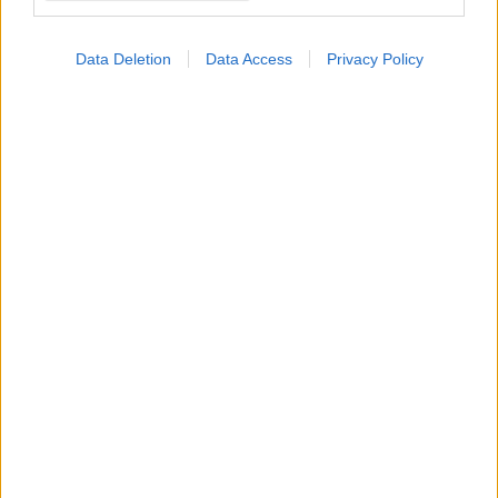
Μεταμοσχεύσεων
Για αρνητικό ρεκόρ κάνει λόγο η επιστημονικά υπεύθυνη του
Data Deletion
Data Access
Privacy Policy
τμήματος.
Τετάρτη, 17 Απριλίου 2024, 16:57
Διπλή συνδυασμένη μεταμόσχευση ήπατος -
νεφρού στο "Ιπποκράτειο" Θεσσαλονίκης