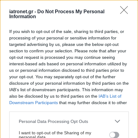
Ολοκληρώθηκε με επιτυχία η δωρεά οργάνων και ιστών του
εκλιπόντα, υπό τον συντονισμό του Εθνικού Οργανισμού
iatronet.gr -
Do Not Process My Personal
Μεταμοσχεύσεων. Ευχαριστήριο από τη διοίκηση του
Information
νοσοκομείου.
If you wish to opt-out of the sale, sharing to third parties, or
processing of your personal or sensitive information for
targeted advertising by us, please use the below opt-out
section to confirm your selection. Please note that after your
opt-out request is processed you may continue seeing
interest-based ads based on personal information utilized by
us or personal information disclosed to third parties prior to
your opt-out. You may separately opt-out of the further
disclosure of your personal information by third parties on the
IAB’s list of downstream participants. This information may
also be disclosed by us to third parties on the
IAB’s List of
Downstream Participants
that may further disclose it to other
third parties.
Please note that this website/app uses one or more Google
Personal Data Processing Opt Outs
Πέμπτη, 09 Μαΐου 2024, 16:43
services and may gather and store information including but
8 δότες οργάνων χάρισαν ζωή σε 25 ασθενείς τις
not limited to your visit or usage behaviour. You may click to
I want to opt-out of the Sharing of my
personal data.