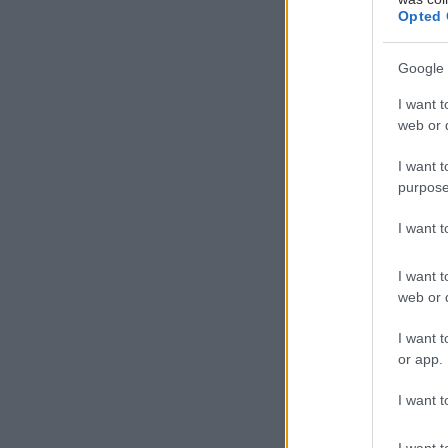
Opted 
Google 
I want t
web or d
I want t
purpose
I want 
I want t
web or d
I want t
or app.
I want t
I want t