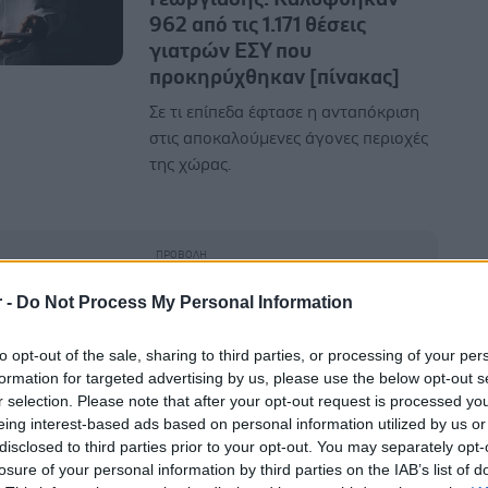
962 από τις 1.171 θέσεις
γιατρών ΕΣΥ που
προκηρύχθηκαν [πίνακας]
Σε τι επίπεδα έφτασε η ανταπόκριση
στις αποκαλούμενες άγονες περιοχές
της χώρας.
r -
Do Not Process My Personal Information
Πέμπτη, 25 Ιουνίου 2026, 11:51
Υπερσύγχρονο ρομποτικό
to opt-out of the sale, sharing to third parties, or processing of your per
μηχάνημα ανάλυσης
formation for targeted advertising by us, please use the below opt-out s
r selection. Please note that after your opt-out request is processed y
κυτταροστατικών φαρμάκων
eing interest-based ads based on personal information utilized by us or
στο Θεαγένειο
disclosed to third parties prior to your opt-out. You may separately opt-
Εξασφαλίζει απόλυτη ακρίβεια και
losure of your personal information by third parties on the IAB’s list of