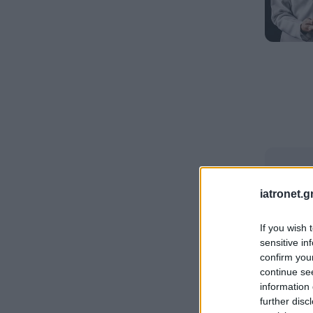
iatronet.g
If you wish 
sensitive in
confirm you
continue se
information 
further disc