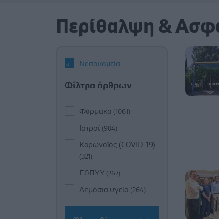
Περίθαλψη & Ασφ
Νοσοκομεία
Φίλτρα άρθρων
Φάρμακα
(1061)
Ιατροί
(904)
Κορωνοϊός (COVID-19)
(321)
ΕΟΠΥΥ
(267)
Δημόσια υγεία
(264)