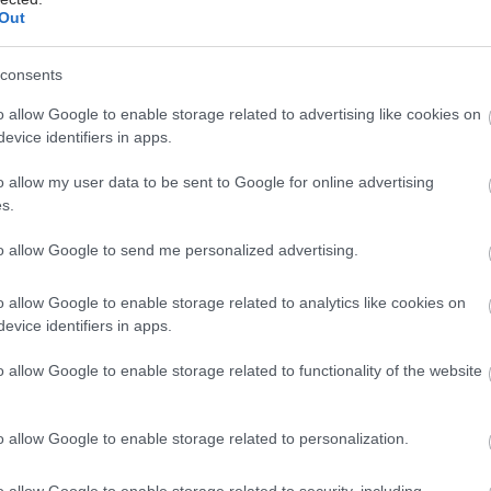
Out
Καινοτόμος μέθοδος
"απογαλακτισμού" από τη Β'
consents
ΜΕΘ του "Γ. Παπανικολάου"
o allow Google to enable storage related to advertising like cookies on
Μέθοδος έγκαιρης αποδέσμευσης του
evice identifiers in apps.
ασθενούς από τον μηχανικό αερισμό,
που εφαρμόζεται εδώ και 1 έτος στη
o allow my user data to be sent to Google for online advertising
Μονάδα, επιταχύνει την ανάρρωση
s.
και αυξάνει το προσδόκιμο
to allow Google to send me personalized advertising.
επιβίωσης.
o allow Google to enable storage related to analytics like cookies on
evice identifiers in apps.
Τρίτη, 23 Ιουνίου 2026, 14:05
Πιστοποιητικό ISO για επτά
o allow Google to enable storage related to functionality of the website
τμήματα, κλινικές και
εργαστήρια του "Γ.
o allow Google to enable storage related to personalization.
Παπανικολάου"
Το διεθνώς αναγνωρισμένο
o allow Google to enable storage related to security, including