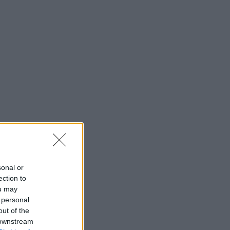
sonal or
ection to
ou may
 personal
out of the
 downstream