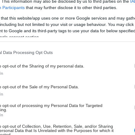
ασφάλεια στην παραγωγή των
. This information may also be disclosed by us to third parties on the
IA
Participants
that may further disclose it to other third parties.
θεραπευτικών σχημάτων, καθώς και
μεγάλη εξοικονόμηση πόρων.
 that this website/app uses one or more Google services and may gath
Εγκαίνια λειτουργίας του εξοπλισμού.
including but not limited to your visit or usage behaviour. You may click 
 to Google and its third-party tags to use your data for below specifi
ogle consent section.
Τετάρτη, 24 Ιουνίου 2026, 10:15
Ξενάγηση στο εργοτάξιο του
l Data Processing Opt Outs
Παιδιατρικού Νοσοκομείου
o opt-out of the Sharing of my personal data.
Θεσσαλονίκης ΙΣΝ
In
Το Ίδρυμα Σταύρος Νιάρχος άνοιξε
ελεγχόμενα το εργοτάξιο στο κοινό,
o opt-out of the Sale of my Personal Data.
περίπου ένα χρόνο πριν την
In
ολοκλήρωση του έργου. Ο πρώτος
to opt-out of processing my Personal Data for Targeted
θάλαμος νοσηλείας, οι σχεδιαστικές
ing.
και κατασκευαστικές καινοτομίες.
In
o opt-out of Collection, Use, Retention, Sale, and/or Sharing
ersonal Data that Is Unrelated with the Purposes for which it
lected.
Τρίτη, 23 Ιουνίου 2026, 16:27