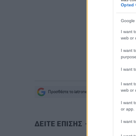
είναι καιν
Opted 
σοβαρών ε
Google 
Δίαιτα ve
χωρίς να μ
I want t
web or d
Ο FDA ενέ
I want t
purpose
I want 
I want t
web or d
Προσθέστε το iatronet.gr στο Discover
s
I want t
or app.
I want t
ΔΕΙΤΕ ΕΠΙΣΗΣ
I want t