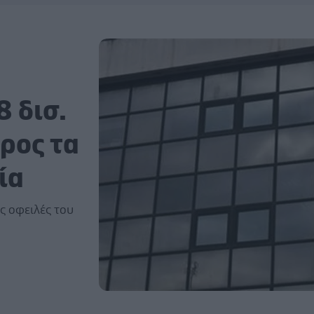
8 δισ.
ρος τα
ία
ς οφειλές του