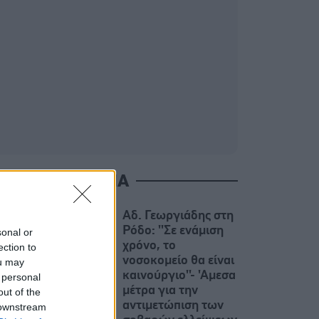
ΙΑΒΑΣΤΕ ΑΚΟΜΑ
Αδ. Γεωργιάδης στη
Ρόδο: ''Σε ενάμιση
sonal or
χρόνο, το
ection to
νοσοκομείο θα είναι
ou may
καινούργιο''- 'Αμεσα
 personal
μέτρα για την
out of the
αντιμετώπιση των
 downstream