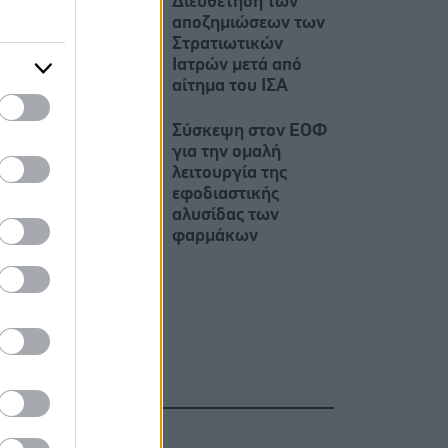
Διευθέτηση των
αποζημιώσεων των
Στρατιωτικών
Ιατρών μετά από
αίτημα του ΙΣΑ
Σύσκεψη στον ΕΟΦ
για την ομαλή
λειτουργία της
εφοδιαστικής
αλυσίδας των
φαρμάκων