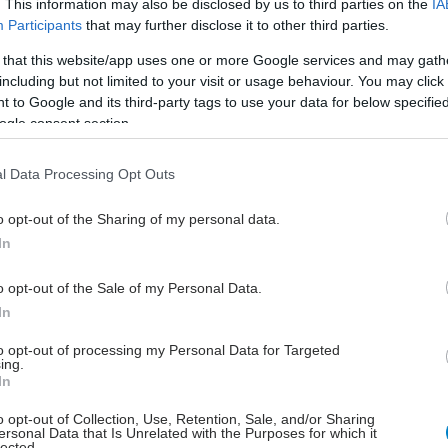
. This information may also be disclosed by us to third parties on the
IA
Participants
that may further disclose it to other third parties.
ηση
 that this website/app uses one or more Google services and may gath
ν οφειλών αυτών ο κρατικός προϋπολογισμός
including but not limited to your visit or usage behaviour. You may click 
 κατ΄ έτος τα νοσοκομεία για την εύρυθμη λειτουργία
 to Google and its third-party tags to use your data for below specifi
ogle consent section.
 του Οργανισμού κ. Δημήτρης Κοντός, σημειώνει ότι
l Data Processing Opt Outs
των πραγματικών ληξιπρόθεσμων οφειλών του ΕΟΠΥΥ,
σμό με την υστέρηση απόδοσης των εσόδων του δεν
o opt-out of the Sharing of my personal data.
ύν δημοσιονομικούς κινδύνους στον κρατικό
In
ισμό και καμία ανησυχία για τη βιωσιμότητα του
...
o opt-out of the Sale of my Personal Data.
In
έστε το iatronet.gr στο Discover
to opt-out of processing my Personal Data for Targeted
ing.
In
υγείας σήμερα
o opt-out of Collection, Use, Retention, Sale, and/or Sharing
άδης στη Ρόδο: ''Σε ενάμιση χρόνο, το νοσοκομείο θα
ersonal Data that Is Unrelated with the Purposes for which it
lected.