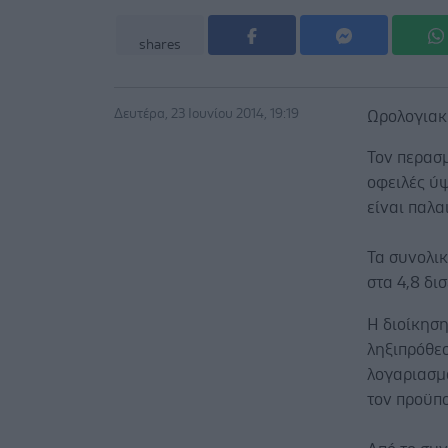
shares
Δευτέρα, 23 Ιουνίου 2014, 19:19
Ωρολογιακ
Τον περασμ
οφειλές ύψ
είναι παλα
Τα συνολικ
στα 4,8 δι
Η διοίκηση
ληξιπρόθεσ
λογαριασμ
τον προϋπ