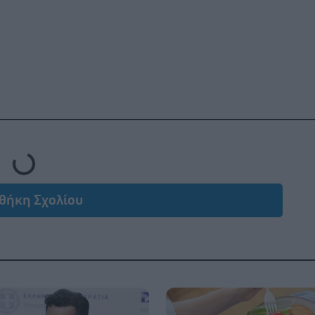
ading...
θήκη Σχολίου