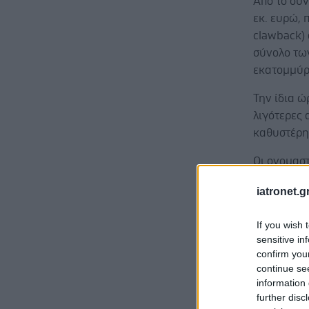
Από το συν
εκ. ευρώ, 
clawback) 
σύνολο τω
εκατομμύρ
Την ίδια ώ
λιγότερες
καθυστέρη
Οι ονομασ
παραστατικ
iatronet.g
4,8 δισ. ευ
If you wish 
sensitive in
confirm you
continue se
Η διοίκηση
information 
“υπερκοστο
further disc
τιμολογίου