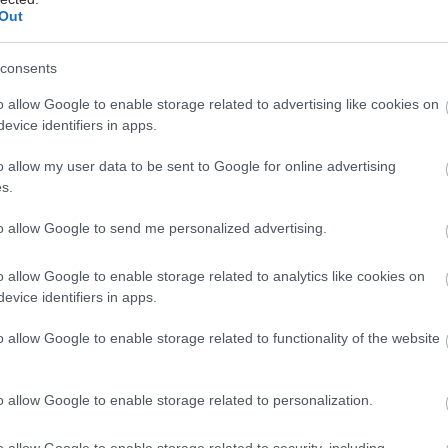
Out
ίσουν πρόβλημα, εξαιτίας της εφαρμογής του
νά περιοχή και ιδιώτη πάροχο.
consents
για συγκεκριμένη αξία εξετάσεων τις οποίες θα
o allow Google to enable storage related to advertising like cookies on
διενεργεί μηνιαίως κάθε ιδιωτικό εργαστήριο ή
evice identifiers in apps.
ό κέντρο, ανάλογα με τον πληθυσμό, τις ανάγκες και
σεις που είχε το προηγούμενο έτος.
o allow my user data to be sent to Google for online advertising
s.
σμένοι του ΕΟΠΥΥ θα πρέπει να ρωτούν τα
to allow Google to send me personalized advertising.
ά κέντρα, αν μπορούν να τους δεχτούν ή αν έχουν
ει το πλαφόν.
o allow Google to enable storage related to analytics like cookies on
evice identifiers in apps.
έστε το iatronet.gr στο Discover
o allow Google to enable storage related to functionality of the website
υγείας σήμερα
κο για την παχυσαρκία: Σημαντική απώλεια βάρους
o allow Google to enable storage related to personalization.
εση Mazdutide την εβδομάδα
o allow Google to enable storage related to security, including