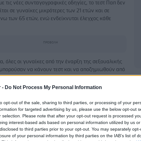
 τις νέες συνταγογραφικές οδηγίες, το τεστ Παπ δεν
ίται σε γυναίκες μικρότερες των 21 ετών και σε
νω των 65 ετών, ενώ ενδείκνυται έλεγχος κάθε
, όλες οι γυναίκες από την έναρξη της σεξουαλικής
 μπορούσαν να κάνουν τεστ και να αποζημιωθούν από
.
Δ
r -
Do Not Process My Personal Information
για καρκίνο του προστάτη δεν θα δικαιολογείται
νδρες κάτω των 40 ετών και άνω των 75 και σε όσους
to opt-out of the sale, sharing to third parties, or processing of your per
ιές συνυπάχουσες νόσους.
formation for targeted advertising by us, please use the below opt-out s
r selection. Please note that after your opt-out request is processed y
ίται σε άνδρες άνω των 50 ετών, σε άνδρες μεταξύ 45
eing interest-based ads based on personal information utilized by us or
ν εφόσον έχουν πατέρα ή αδελφό που έχει
disclosed to third parties prior to your opt-out. You may separately opt-
 από καρκίνο του προστάτη σε ηλικία κάτω των 65
losure of your personal information by third parties on the IAB’s list of