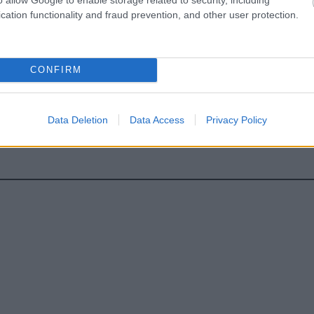
σκεύη και υγεία: Τι δείχνουν οι νέες μελέτες
cation functionality and fraud prevention, and other user protection.
ακχαρώδης διαβήτης και καλοκαίρι
CONFIRM
hares
Data Deletion
Data Access
Privacy Policy