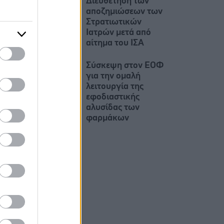
Διευθέτηση των
αποζημιώσεων των
Στρατιωτικών
Ιατρών μετά από
αίτημα του ΙΣΑ
Σύσκεψη στον ΕΟΦ
για την ομαλή
λειτουργία της
εφοδιαστικής
αλυσίδας των
φαρμάκων