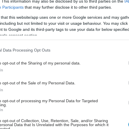
. This information may also be disclosed by us to third parties on the
IA
Participants
that may further disclose it to other third parties.
καλυφθεί σε άνδρες 40 με 45 ετών, εφόσον έχουν
 that this website/app uses one or more Google services and may gath
ς συγγενείς που έχουν προσβληθεί από καρκίνο του
including but not limited to your visit or usage behaviour. You may click 
ε ηλικία κάτω των 65 ετών.
 to Google and its third-party tags to use your data for below specifi
ogle consent section.
ταση σε κάθε περίπτωση χρόνιας αυχεναλγίας ακόμη
ορικό κακοήθειας ή προηγηθείσας χειρουργικής
l Data Processing Opt Outs
είναι η κλασσική ακτινογραφία και όχι η μαγνητική
α.
o opt-out of the Sharing of my personal data.
In
o opt-out of the Sale of my Personal Data.
In
α δικαιολογείται σε γυναίκες άνω των 40 ετών, μία
όνο και για όσο δεν πάσχουν από βαρέα και χρόνια
to opt-out of processing my Personal Data for Targeted
ing.
In
o opt-out of Collection, Use, Retention, Sale, and/or Sharing
ersonal Data that Is Unrelated with the Purposes for which it
lected.
οι δικαιούχοι των εξετάσεων αυτών, ωστόσο, θα