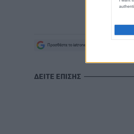
Μαγειρικά 
authenti
Φρούτα, σ
Προσθέστε το iatronet.gr στο Discover
s
ΔΕΙΤΕ ΕΠΙΣΗΣ