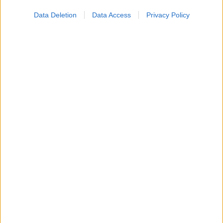
προσθέτει 13 χρόνια χωρίς άνοια [μελέτη]
Data Deletion
Data Access
Privacy Policy
Για υγιή οστά προτιμότερο είναι το ποδόσφαιρο
έναντι του περπατήματος [μελέτη]