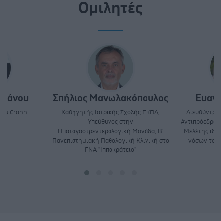
Ομιλητές
Ντάνου
Σπήλιος Μανωλακόπουλος
Ευανθ
του Crohn
Καθηγητής Ιατρικής Σχολής ΕΚΠΑ,
Διευθύντρια
Υπεύθυνος στην
Αντιπρόεδρος
Ηπατογαστρεντερολογική Μονάδα, Β'
Μελέτης ιδι
Πανεπιστημιακή Παθολογική Κλινική στο
νόσων του
ΓΝΑ "Ιπποκράτειο"