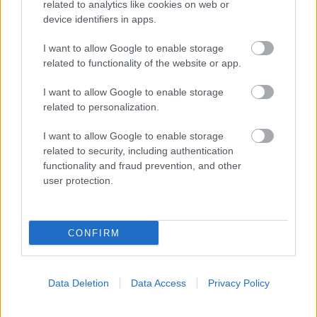
Γιατί σε μένα - γιατί όχι σε μένα;
related to analytics like cookies on web or
device identifiers in apps.
I want to allow Google to enable storage
related to functionality of the website or app.
20.05-20.15
Ερωτήσεις
κοινού
I want to allow Google to enable storage
related to personalization.
I want to allow Google to enable storage
20.15
Κλείσιμο
related to security, including authentication
ημερίδας
functionality and fraud prevention, and other
user protection.
CONFIRM
Χορηγοί
Data Deletion
Data Access
Privacy Policy