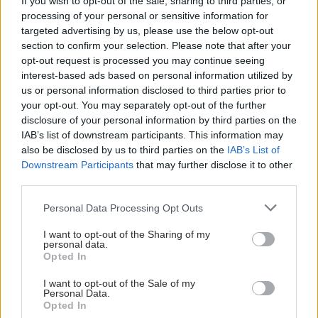
If you wish to opt-out of the sale, sharing to third parties, or
processing of your personal or sensitive information for
18.50-19.00
targeted advertising by us, please use the below opt-out
Ερωτήσεις
section to confirm your selection. Please note that after your
κοινού
opt-out request is processed you may continue seeing
interest-based ads based on personal information utilized by
19.00-19.15
us or personal information disclosed to third parties prior to
your opt-out. You may separately opt-out of the further
Δρ Γεώργιος Λυράκος
disclosure of your personal information by third parties on the
Κλινικός Ψυχολόγος Υγείας, CBT
IAB’s list of downstream participants. This information may
Ψυχοθεραπευτής, Διδάκτωρ Ιατρικής Σχολής
also be disclosed by us to third parties on the
IAB’s List of
ΕΚΠΑ, Γενικό Νοσοκομείο Νίκαιας Αγ.
Downstream Participants
that may further disclose it to other
Παντελεήμων
third parties.
Η ψυχολογική επίδραση του stress
στους ασθενείς με ΙΦΝΕ
Please note that this website/app uses one or more Google
Personal Data Processing Opt Outs
services and may gather and store information including but
not limited to your visit or usage behaviour. You may click to
I want to opt-out of the Sharing of my
personal data.
grant or deny consent to Google and its third-party tags to
Opted In
use your data for below specified purposes in below Google
19.15-19.25
consent section.
I want to opt-out of the Sale of my
Ερωτήσεις
Personal Data.
κοινού
Opted In