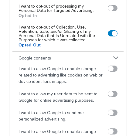
19.25-19.40
I want to opt-out of processing my
Personal Data for Targeted Advertising.
Opted In
Βασιλική-Ραφαέλα Βακουφτσή
Πρόεδρος HELLESCC
I want to opt-out of Collection, Use,
Retention, Sale, and/or Sharing of my
O ρόλος του Συλλόγου Ατόμων με
Personal Data that Is Unrelated with the
Purposes for which it was collected.
νόσο του Crohn και Ελκώδη Κολίτιδα
Opted Out
Ελλάδας (HELLESCC) στην στήριξη
των ασθενών με ΙΦΝΕ
Google consents
I want to allow Google to enable storage
related to advertising like cookies on web or
device identifiers in apps.
19:40-19:50
Ερωτήσεις
κοινού
I want to allow my user data to be sent to
Google for online advertising purposes.
19.50-20.05
I want to allow Google to send me
Αναστασία Ντάνου
personalized advertising.
Ασθενής με νόσο του Crohn
I want to allow Google to enable storage