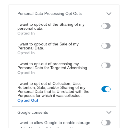
third parties.
Please note that this website/app uses one or more Google
Personal Data Processing Opt Outs
services and may gather and store information including but
not limited to your visit or usage behaviour. You may click to
I want to opt-out of the Sharing of my
personal data.
grant or deny consent to Google and its third-party tags to
Opted In
use your data for below specified purposes in below Google
consent section.
I want to opt-out of the Sale of my
ΣΗΜΕΡΑ ΣΤΟ IATRONET.GR
Personal Data.
Opted In
I want to opt-out of processing my
Personal Data for Targeted Advertising.
Opted In
I want to opt-out of Collection, Use,
Retention, Sale, and/or Sharing of my
Personal Data that Is Unrelated with the
Purposes for which it was collected.
Opted Out
Google consents
I want to allow Google to enable storage