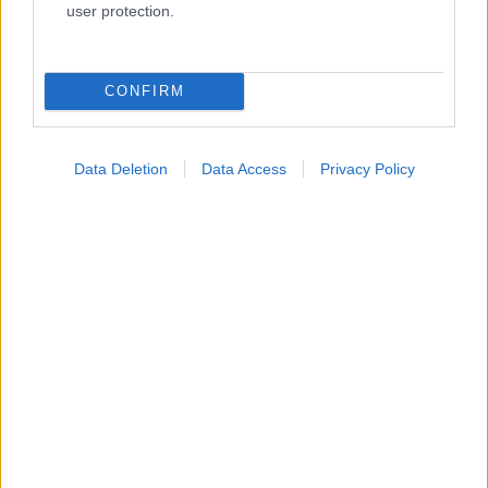
user protection.
CONFIRM
Data Deletion
Data Access
Privacy Policy
Για υγιή οστά προτιμότερο είναι το ποδόσφαιρο
έναντι του περπατήματος [μελέτη]