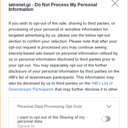
iatronet.gr -
Do Not Process My Personal
Information
If you wish to opt-out of the sale, sharing to third parties, or
processing of your personal or sensitive information for
targeted advertising by us, please use the below opt-out
section to confirm your selection. Please note that after your
opt-out request is processed you may continue seeing
interest-based ads based on personal information utilized by
us or personal information disclosed to third parties prior to
Οι αλλαγές στο σώμα που θεωρούνται φυσιολογικές
your opt-out. You may separately opt-out of the further
με το πέρασμα του χρόνου
disclosure of your personal information by third parties on the
IAB’s list of downstream participants. This information may
also be disclosed by us to third parties on the
IAB’s List of
Downstream Participants
that may further disclose it to other
third parties.
Please note that this website/app uses one or more Google
Personal Data Processing Opt Outs
services and may gather and store information including but
not limited to your visit or usage behaviour. You may click to
I want to opt-out of the Sharing of my
personal data.
grant or deny consent to Google and its third-party tags to
Opted In