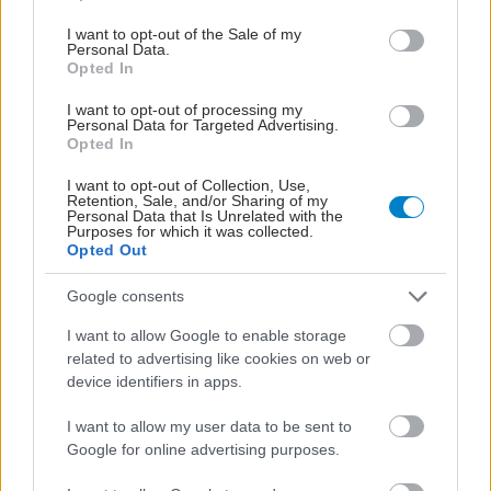
use your data for below specified purposes in below Google
consent section.
I want to opt-out of the Sale of my
Personal Data.
Opted In
I want to opt-out of processing my
Personal Data for Targeted Advertising.
Η αποφυγή 3 παραγόντων κινδύνου στη μέση ηλικία
Opted In
προσθέτει 13 χρόνια χωρίς άνοια [μελέτη]
I want to opt-out of Collection, Use,
Retention, Sale, and/or Sharing of my
Personal Data that Is Unrelated with the
Purposes for which it was collected.
Opted Out
Google consents
I want to allow Google to enable storage
related to advertising like cookies on web or
device identifiers in apps.
I want to allow my user data to be sent to
Google for online advertising purposes.