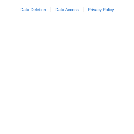
Data Deletion
Data Access
Privacy Policy
Ακολουθήστε το iatronet.gr
Widgets
Ενσωματώστε περιεχόμενο του iatronet.gr στο site σας
Κατάλογοι Υγείας
Εύρεση Ιατρού
Εφημερίες Φαρμακείων
Χάρτης Εφημεριών
Νοσοκομεία
Διαγνωστικά Κέντρα