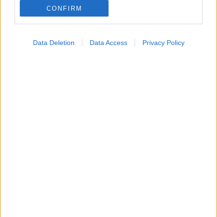
CONFIRM
Η ανθρώπινη πλευρά της ρομποτικής χειρουργικής-
Παρακολουθώντας το στρες των χειρουργών στο
χειρουργείο
Data Deletion
Data Access
Privacy Policy
Ακολουθήστε το iatronet.gr
Widgets
Ενσωματώστε περιεχόμενο του iatronet.gr στο site σας
Κατάλογοι Υγείας
Εύρεση Ιατρού
Εφημερίες Φαρμακείων