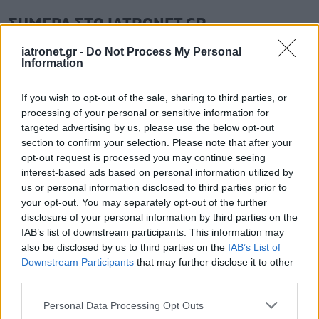
ΣΗΜΕΡΑ ΣΤΟ IATRONET.GR
iatronet.gr -
Do Not Process My Personal
Information
If you wish to opt-out of the sale, sharing to third parties, or
processing of your personal or sensitive information for
targeted advertising by us, please use the below opt-out
section to confirm your selection. Please note that after your
opt-out request is processed you may continue seeing
interest-based ads based on personal information utilized by
us or personal information disclosed to third parties prior to
your opt-out. You may separately opt-out of the further
disclosure of your personal information by third parties on the
IAB’s list of downstream participants. This information may
Οι αλλαγές στο σώμα που θεωρούνται φυσιολογικές
also be disclosed by us to third parties on the
IAB’s List of
με το πέρασμα του χρόνου
Downstream Participants
that may further disclose it to other
third parties.
Please note that this website/app uses one or more Google
Personal Data Processing Opt Outs
services and may gather and store information including but