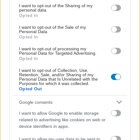
not limited to your visit or usage behaviour. You may click to
I want to opt-out of the Sharing of my
personal data.
grant or deny consent to Google and its third-party tags to
Opted In
use your data for below specified purposes in below Google
consent section.
I want to opt-out of the Sale of my
Personal Data.
Opted In
I want to opt-out of processing my
Personal Data for Targeted Advertising.
Opted In
I want to opt-out of Collection, Use,
Η αποφυγή 3 παραγόντων κινδύνου στη μέση ηλικία
Retention, Sale, and/or Sharing of my
προσθέτει 13 χρόνια χωρίς άνοια [μελέτη]
Personal Data that Is Unrelated with the
Purposes for which it was collected.
Opted Out
Google consents
I want to allow Google to enable storage
related to advertising like cookies on web or
device identifiers in apps.
I want to allow my user data to be sent to