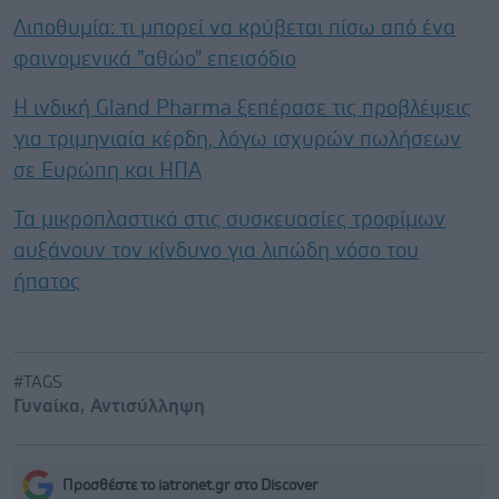
Λιποθυμία: τι μπορεί να κρύβεται πίσω από ένα
φαινομενικά "αθώο" επεισόδιο
Η ινδική Gland Pharma ξεπέρασε τις προβλέψεις
για τριμηνιαία κέρδη, λόγω ισχυρών πωλήσεων
σε Ευρώπη και ΗΠΑ
Τα μικροπλαστικά στις συσκευασίες τροφίμων
αυξάνουν τον κίνδυνο για λιπώδη νόσο του
ήπατος
#TAGS
Γυναίκα
,
Αντισύλληψη
Προσθέστε το iatronet.gr στο Discover