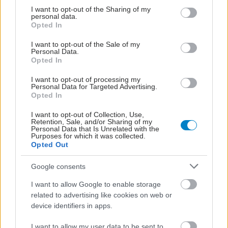
not limited to your visit or usage behaviour. You may click to
I want to opt-out of the Sharing of my
personal data.
grant or deny consent to Google and its third-party tags to
Opted In
use your data for below specified purposes in below Google
consent section.
I want to opt-out of the Sale of my
Personal Data.
Opted In
I want to opt-out of processing my
Personal Data for Targeted Advertising.
Opted In
I want to opt-out of Collection, Use,
Retention, Sale, and/or Sharing of my
Personal Data that Is Unrelated with the
Purposes for which it was collected.
Opted Out
Google consents
I want to allow Google to enable storage
related to advertising like cookies on web or
ΣΗΜΕΡΑ ΣΤΟ IATRONET.GR
device identifiers in apps.
I want to allow my user data to be sent to