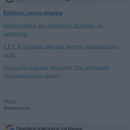
Ειδήσεις υγείας σήμερα
Καρδιοπαθείς και καλοκαίρι: Διακοπές με
ασφάλεια
Ε.E.Σ: 8 χρήσιμες οδηγίες για την ασφάλεια στο
νερό
Επηρεάζει η σειρά γέννησης την εκδήλωση
συγκεκριμένων νόσων;
#TAGS
Νοσοκομεία
Προσθέστε το iatronet.gr στο Discover