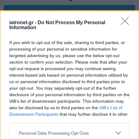
Προσθήκη Σχολίου
iatronet.gr -
Do Not Process My Personal
Information
If you wish to opt-out of the sale, sharing to third parties, or
processing of your personal or sensitive information for
targeted advertising by us, please use the below opt-out
section to confirm your selection. Please note that after your
opt-out request is processed you may continue seeing
interest-based ads based on personal information utilized by
us or personal information disclosed to third parties prior to
your opt-out. You may separately opt-out of the further
disclosure of your personal information by third parties on the
IAB’s list of downstream participants. This information may
also be disclosed by us to third parties on the
IAB’s List of
Downstream Participants
that may further disclose it to other
third parties.
Please note that this website/app uses one or more Google
Personal Data Processing Opt Outs
services and may gather and store information including but