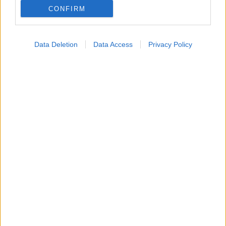
CONFIRM
Data Deletion
Data Access
Privacy Policy
Καρδιοπαθείς και καλοκαίρι: Διακοπές με ασφάλεια