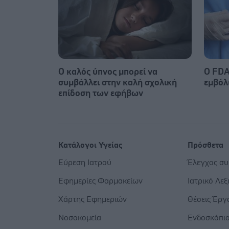
Ο καλός ύπνος μπορεί να
Ο FDA
συμβάλλει στην καλή σχολική
εμβόλ
επίδοση των εφήβων
Κατάλογοι Υγείας
Πρόσθετα
Εύρεση Ιατρού
Έλεγχος σ
Εφημερίες Φαρμακείων
Ιατρικό Λεξ
Χάρτης Εφημεριών
Θέσεις Έργ
Νοσοκομεία
Ενδοσκόπι