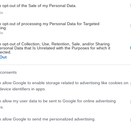
Η
o opt-out of the Sale of my Personal Data.
In
to opt-out of processing my Personal Data for Targeted
ing.
In
o opt-out of Collection, Use, Retention, Sale, and/or Sharing
ersonal Data that Is Unrelated with the Purposes for which it
lected.
Out
Δεκεμβρίου 2004
Πέμπτη, 21 Οκτωβρίου 2004
consents
πεία
Bach Flower Remedies
ανθοθεραπεία του δόκτορος
o allow Google to enable storage related to advertising like cookies on
Bach
evice identifiers in apps.
o allow my user data to be sent to Google for online advertising
s.
to allow Google to send me personalized advertising.