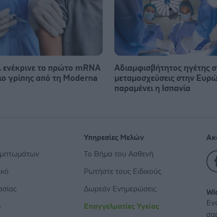
 ενέκρινε το πρώτο mRNA
Αδιαμφισβήτητος ηγέτης σ
ιο γρίπης από τη Moderna
μεταμοσχεύσεις στην Ευρ
παραμένει η Ισπανία
Υπηρεσίες Μελών
Ακ
υμπτωμάτων
Το Βήμα του Ασθενή
ικό
Ρωτήστε τους Ειδικούς
ασίας
Δωρεάν Ενημερώσεις
Wi
Εν
ο
Επαγγελματίες Υγείας
σα