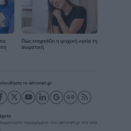
τις
Πώς επηρεάζει η ψυχική υγεία τη
ώπη
σωματική
ολουθήστε το iatronet.gr
dgets
σωματώστε περιεχόμενο του iatronet.gr στο site
ς