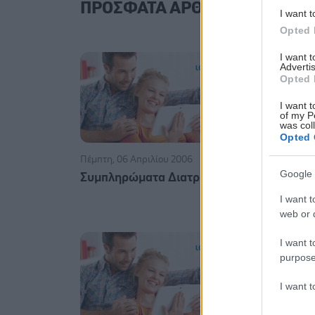
ΠΡΟΣΦΑΤΑ ΑΡΘΡΑ ΣΥΝΕΡΓΑΤ
I want t
Opted 
I want 
Advertis
Opted 
I want t
of my P
was col
Opted 
Πέμπτη, 06 Απριλίου 2006
Τετάρτη, 01 
Google 
Συμπληρώματα Διατροφής
Φυτοθερα
I want t
web or d
I want t
purpose
I want 