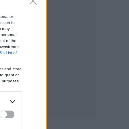
sonal or
ection to
ou may
 personal
out of the
 downstream
B’s List of
er and store
to grant or
ed purposes