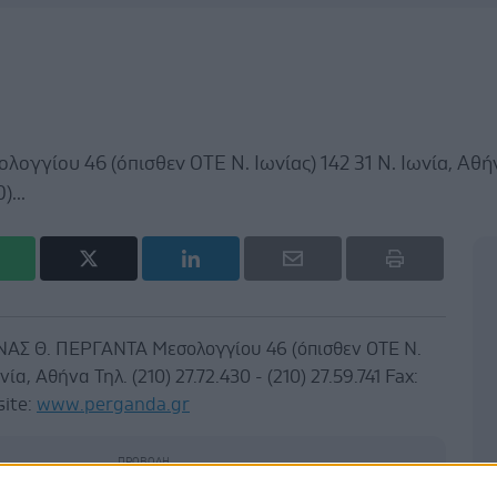
ίου 46 (όπισθεν ΟΤΕ Ν. Ιωνίας) 142 31 Ν. Ιωνία, Αθή
)...
Σ Θ. ΠΕΡΓΑΝΤΑ Μεσολογγίου 46 (όπισθεν ΟΤΕ Ν.
νία, Αθήνα Τηλ. (210) 27.72.430 - (210) 27.59.741 Fax:
site:
www.perganda.gr