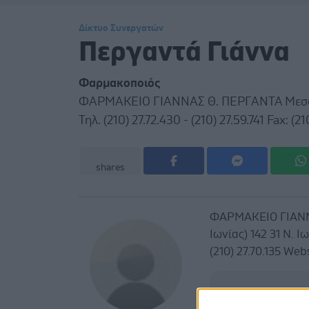
Δίκτυο Συνεργατών
Περγαντά Γιάννα
Φαρμακοποιός
ΦΑΡΜΑΚΕΙΟ ΓΙΑΝΝΑΣ Θ. ΠΕΡΓΑΝΤΑ Μεσολογγ
Τηλ. (210) 27.72.430 - (210) 27.59.741 Fax: (210
shares
ΦΑΡΜΑΚΕΙΟ ΓΙΑΝΝΑ
Ιωνίας) 142 31 Ν. Ιω
(210) 27.70.135 Web