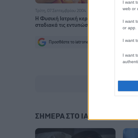
I want t
web or d
Τρίτη, 07 Σεπτεμβρίου 2004
Τετάρτη, 19 
Η Φυσική Ιατρική κερδίζει
Αρωματοθ
I want t
σταδιακά τις εντυπώσεις
or app.
I want t
Προσθέστε το iatronet.gr στο Discover
s
I want t
authenti
ΣΗΜΕΡΑ ΣΤΟ IATRONET.GR