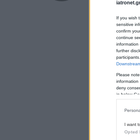
iatronet.g
If you wish 
sensitive in
confirm you
continue se
information 
further disc
participants
Downstream 
Please note
information 
deny consent
in below Go
Persona
I want t
Opted 