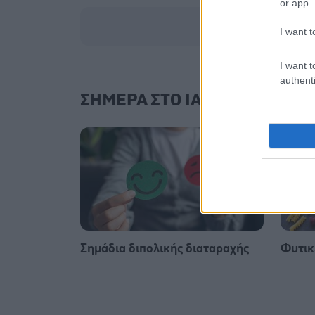
or app.
I want t
I want t
authenti
ΣΗΜΕΡΑ ΣΤΟ IATRONET.GR
Σημάδια διπολικής διαταραχής
Φυτικέ