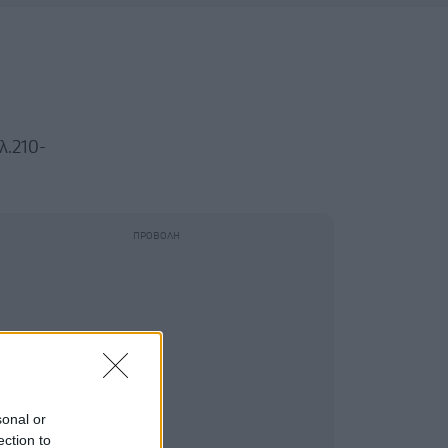
λ.210-
sonal or
ection to