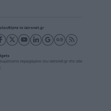
ολουθήστε το iatronet.gr
dgets
σωματώστε περιεχόμενο του iatronet.gr στο site
ς