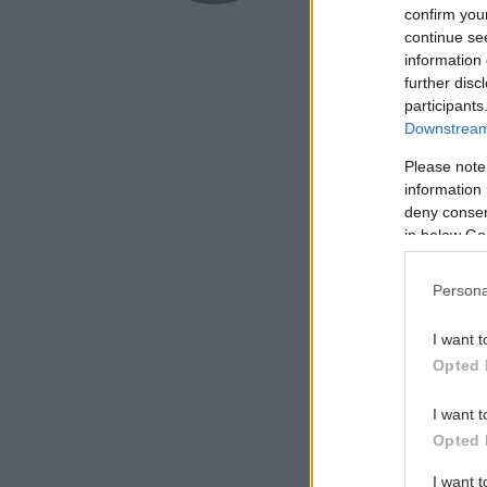
confirm you
continue se
information 
further disc
participants
Downstream 
Please note
information 
deny consent
in below Go
Persona
I want t
Opted 
I want t
Opted 
I want 