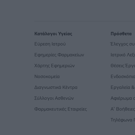
Κατάλογοι Υγείας
Πρόσθετα
Εύρεση Ιατρού
Έλεγχος σ
Εφημερίες Φαρμακείων
Ιατρικό Λεξ
Χάρτης Εφημεριών
Θέσεις Έργ
Νοσοκομεία
Ενδοσκόπι
Διαγνωστικά Κέντρα
Εργαλεία &
Σύλλογοι Ασθενών
Αφιέρωμα σ
Φαρμακευτικές Εταιρείες
Α’ Βοήθειε
Τηλέφωνα 