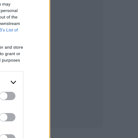
ou may
 personal
out of the
 downstream
B’s List of
er and store
to grant or
ed purposes