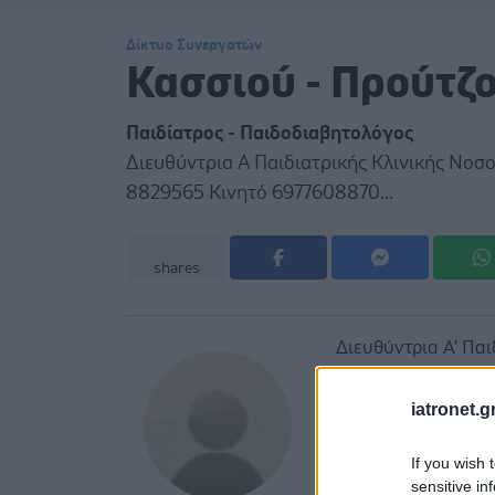
Δίκτυο Συνεργατών
Κασσιού - Προύτζ
Παιδίατρος - Παιδοδιαβητολόγος
Διευθύντρια Α Παιδιατρικής Κλινικής Νοσ
8829565 Κινητό 6977608870...
shares
Διευθύντρια Α' Πα
Υακίνθου 3, Πλατ.
iatronet.g
If you wish 
sensitive in