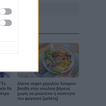
'Σε
Δίαιτα vegan χαμηλών λιπαρών
είο θα
βοηθά στην απώλεια βάρους
μέτρα
χωρίς να μειώνεται η ποσότητα
του φαγητού [μελέτη]