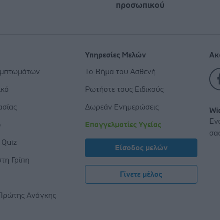
προσωπικού
Υπηρεσίες Μελών
Ακ
υμπτωμάτων
Το Βήμα του Ασθενή
ικό
Ρωτήστε τους Ειδικούς
ασίας
Δωρεάν Ενημερώσεις
Wi
Εν
ο
Επαγγελματίες Υγείας
σα
 Quiz
Είσοδος μελών
τη Γρίπη
Γίνετε μέλος
ς
Πρώτης Ανάγκης