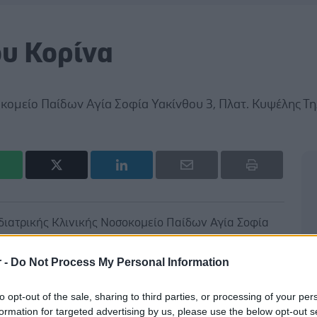
ου Κορίνα
οκομείο Παίδων Αγία Σοφία Υακίνθου 3, Πλατ. Κυψέλης Τη
ιδιατρικής Κλινικής Νοσοκομείο Παίδων Αγία Σοφία
 Κυψέλης Τηλ.210- 8829565 Κινητό 6977608870
r -
Do Not Process My Personal Information
to opt-out of the sale, sharing to third parties, or processing of your per
formation for targeted advertising by us, please use the below opt-out s