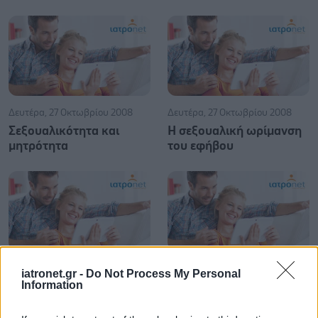
Δευτέρα, 27 Οκτωβρίου 2008
Δευτέρα, 27 Οκτωβρίου 2008
Σεξουαλικότητα και
Η σεξουαλική ωρίμανση
μητρότητα
του εφήβου
Κυριακή, 26 Οκτωβρίου 2008
Κυριακή, 26 Οκτωβρίου 2008
iatronet.gr -
Do Not Process My Personal
Information
Το τέλος της εφηβείας
Σεξουαλική ενηλικίωση
της γυναίκας