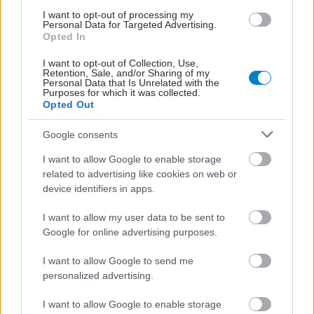
I want to opt-out of processing my
Personal Data for Targeted Advertising.
Opted In
I want to opt-out of Collection, Use,
Retention, Sale, and/or Sharing of my
Personal Data that Is Unrelated with the
Purposes for which it was collected.
Σάββατο, 25 Οκτωβρίου 2008
Παρασκευή, 24 Οκτωβρίου 2008
Opted Out
Ψυχοσεξουαλική
Μήπως μου συμβεί πάλι;
ανάπτυξη του παιδιού
Google consents
I want to allow Google to enable storage
related to advertising like cookies on web or
device identifiers in apps.
I want to allow my user data to be sent to
Google for online advertising purposes.
Τετάρτη, 22 Οκτωβρίου 2008
Παρασκευή, 04 Ιουλίου 2008
I want to allow Google to send me
Ερευνα για τα
Σεξ στις διακοπές
personalized advertising.
σεξουαλικά προβλήματα
I want to allow Google to enable storage