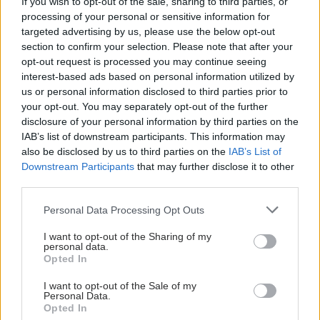
If you wish to opt-out of the sale, sharing to third parties, or
processing of your personal or sensitive information for
targeted advertising by us, please use the below opt-out
section to confirm your selection. Please note that after your
opt-out request is processed you may continue seeing
interest-based ads based on personal information utilized by
us or personal information disclosed to third parties prior to
Κυριακή, 26 Οκτωβρίου 2008
Κυριακή, 26 Οκτωβρίου 2008
your opt-out. You may separately opt-out of the further
disclosure of your personal information by third parties on the
Ο αυνανισμός στους
Δυσπαρευνία
IAB’s list of downstream participants. This information may
ενήλικους
also be disclosed by us to third parties on the
IAB’s List of
Downstream Participants
that may further disclose it to other
third parties.
Please note that this website/app uses one or more Google
Personal Data Processing Opt Outs
services and may gather and store information including but
not limited to your visit or usage behaviour. You may click to
I want to opt-out of the Sharing of my
personal data.
grant or deny consent to Google and its third-party tags to
Opted In
Σάββατο, 25 Οκτωβρίου 2008
Σάββατο, 25 Οκτωβρίου 2008
use your data for below specified purposes in below Google
Η σύντροφος μπροστά
Κλιμακτήριος και
consent section.
I want to opt-out of the Sale of my
στο πρόβλημα
ερωτική ζωή
Personal Data.
Opted In