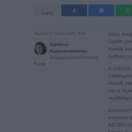
shares
Πέμπτη, 21 Ιουλίου 2016, 11:40
Όπως αναφ
health cov
Δέσποινα
middle inc
Καραγιαννοπούλου
διεθνούς 
Επιχειρηματικό Ρεπορτάζ
Υγείας
H ανεργία,
εισοδήματ
κάτωθι στο
και οι περ
περίθαλψη
Αναλυτικό
ανεργίας σ
100.000 ά