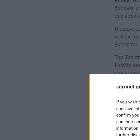
Επίσης, αν
δαπάνες υγ
από καρκί
Η οικονομι
καθοριστικ
χώρες του
Την ίδια σ
Ελλάδα κα
παγωμάρα
iatronet.g
If you wish 
Αύξηση
sensitive in
confirm you
2008-
continue se
Ξέσπα
information 
έπειτ
further disc
Νείλου