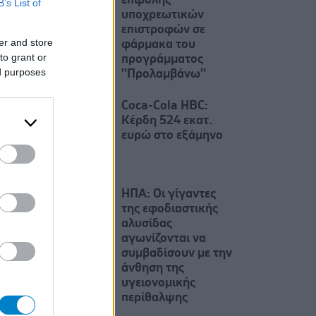
επιβολής
B’s List of
υποχρεωτικών
επιστροφών σε
er and store
φάρμακα του
to grant or
προγράμματος
ed purposes
''Προλαμβάνω''
Coca-Cola HBC:
Κέρδη 524 εκατ.
ευρώ στο εξάμηνο
ΗΠΑ: Οι γίγαντες
της εφοδιαστικής
αλυσίδας
αγωνίζονται να
συμβαδίσουν με την
άνθηση της
υγειονομικής
περίθαλψης