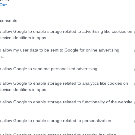
Out
ει μειώσει τις συνολικές δαπάνες υγείας. Οι δαπάνες
θενών από 134 εκατ. ευρώ το 2009 έπεσαν σε 105,8
consents
ευρώ το 2014
η στη φαρμακευτική δαπάνη των νοικοκυριών οδηγεί
o allow Google to enable storage related to advertising like cookies on
ξηση των νοσοκομειακών εισαγωγών (από ~1.6 εκατ.
evice identifiers in apps.
9 σε ~2.5 εκατ. το 2014)
o allow my user data to be sent to Google for online advertising
s.
έστε το iatronet.gr στο Discover
to allow Google to send me personalized advertising.
υγείας σήμερα
o allow Google to enable storage related to analytics like cookies on
οίχημα της ΜΕΒΓΑΛ βρίσκεται εκτός συνόρων
evice identifiers in apps.
 υψηλής θερμοκρασίας στην Αυστρία με 41,2 βαθμούς
o allow Google to enable storage related to functionality of the website
ήτητος ηγέτης στις μεταμοσχεύσεις στην Ευρώπη
o allow Google to enable storage related to personalization.
η Ισπανία
o allow Google to enable storage related to security, including