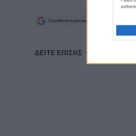
authenti
Προσθέστε το iatronet.gr στο Discover
s
ΔΕΙΤΕ ΕΠΙΣΗΣ