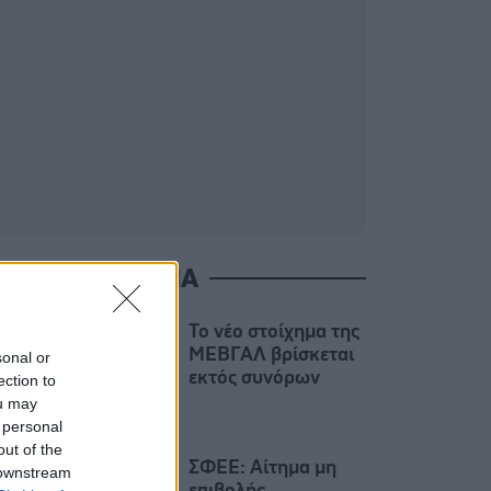
ΙΑΒΑΣΤΕ ΑΚΟΜΑ
Το νέο στοίχημα της
ΜΕΒΓΑΛ βρίσκεται
sonal or
εκτός συνόρων
ection to
ou may
 personal
out of the
ΣΦΕΕ: Αίτημα μη
 downstream