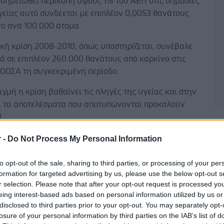
 σημειωθεί περικοπή ύψους 1% του ΑΕΠ στις δημόσιες
είας αυτό συνδέεται με επιπλέον 0,0053 θανάτους
νο ανά 100.000 άτομα.
κή κρίση 2008-2010, όπως υποστηρίζεται, συνέβαλε
ά σε επιπλέον 260.000 θανάτους από καρκίνο στις
 ΟΟΣΑ τη συγκεκριμένη περίοδο.
τιγμή η κρίση βαθαίνει τις πληγές της υγείας και στην
ι τα αποτελέσματα που αποτυπώνονται προκαλούν
!
Δ
r -
Do Not Process My Personal Information
to opt-out of the sale, sharing to third parties, or processing of your per
 της κατάθλιψης από 3,3% σε 8,2% την περίοδο
formation for targeted advertising by us, please use the below opt-out s
r selection. Please note that after your opt-out request is processed y
2011
eing interest-based ads based on personal information utilized by us or
σμα επιδημιών μεγάλης κλίμακας από το 2010 και
disclosed to third parties prior to your opt-out. You may separately opt-
α, συμπερλαμβανομένου ελονοσία, Η1Ν1, Δυτικού
losure of your personal information by third parties on the IAB’s list of
 αλλά και Ηπατίτιδας C και ΗΙV.