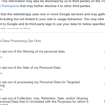
. This information may also be disclosed by us to third parties on the
IA
η των μολύνσεων από HIV ανάμεσα στους χρήστες
Participants
that may further disclose it to other third parties.
λέβιων ναρκωτικών ουσιών κατά 33,5 φορές
 that this website/app uses one or more Google services and may gath
ότερο από 15 το 2010 σε 522 το 2013
including but not limited to your visit or usage behaviour. You may click 
ίνωση της βρεφικής θνησιμότητας καταμετρώντας 3,8
 to Google and its third-party tags to use your data for below specifi
υς ανά 1000 γεννήσεις το 2010 έναντι 2,7
ogle consent section.
οίχως το 2008.
ός θνησιγένειας πολλαπλασιάστηκε από 3,31 ανά
l Data Processing Opt Outs
εννήσεις το 2008 σε 4,36 το 2010 παρουσιάζοντας
o opt-out of the Sharing of my personal data.
η 32%
In
η των αυτοκτονιών κατά 45% την περίοδο 2007-2011.
 που συνεχίστηκε και τα επόμενα χρόνια και
o opt-out of the Sale of my Personal Data.
ριμένα το 2010 ήταν 377 θάνατοι, ενώ το 2013
In
αν τους 533, σημειώνοντας αύξηση κατά 41%.
η χρόνιων νοσημάτων όπως καρδιακή ανεπάρκεια ή
to opt-out of processing my Personal Data for Targeted
ing.
ευστικά προβλήματα εξαιτίας του χρόνιου άγχους
In
η θεσμοθετημένης συμμετοχής από 15.7% κατά μέσο
o opt-out of Collection, Use, Retention, Sale, and/or Sharing
 2012 σε 26.5% το 2014
ersonal Data that Is Unrelated with the Purposes for which it
lected.
των ασθενών έχει μειώσει τις επισκέψεις στη ΠΦΥ &