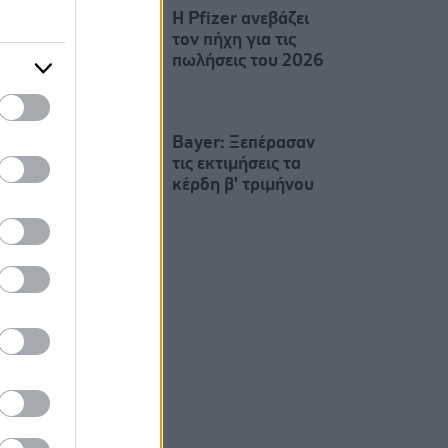
Η Pfizer ανεβάζει
τον πήχη για τις
πωλήσεις του 2026
Bayer: Ξεπέρασαν
τις εκτιμήσεις τα
κέρδη β' τριμήνου