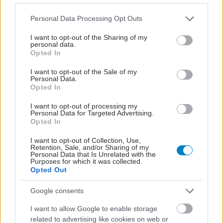
Loading...
Please note that this website/app uses one or more Google
Προσθήκη Σχολίου
Personal Data Processing Opt Outs
services and may gather and store information including but
not limited to your visit or usage behaviour. You may click to
I want to opt-out of the Sharing of my
personal data.
grant or deny consent to Google and its third-party tags to
Opted In
use your data for below specified purposes in below Google
consent section.
I want to opt-out of the Sale of my
Personal Data.
Opted In
I want to opt-out of processing my
Personal Data for Targeted Advertising.
Opted In
I want to opt-out of Collection, Use,
Retention, Sale, and/or Sharing of my
Personal Data that Is Unrelated with the
Purposes for which it was collected.
Opted Out
Google consents
I want to allow Google to enable storage
related to advertising like cookies on web or