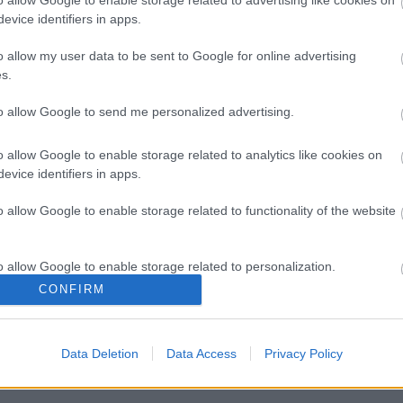
o allow Google to enable storage related to advertising like cookies on
evice identifiers in apps.
o allow my user data to be sent to Google for online advertising
s.
to allow Google to send me personalized advertising.
o allow Google to enable storage related to analytics like cookies on
evice identifiers in apps.
o allow Google to enable storage related to functionality of the website
ωργιάδης στη Ρόδο: ''Σε
Δίαιτα vegan χαμηλών λι
o allow Google to enable storage related to personalization.
ση χρόνο, το νοσοκομείο θα
βοηθά στην απώλεια βάρο
CONFIRM
καινούργιο''- 'Αμεσα μέτρα
χωρίς να μειώνεται η ποσό
o allow Google to enable storage related to security, including
ην αντιμετώπιση των
του φαγητού [μελέτη]
cation functionality and fraud prevention, and other user protection.
ών ελλείψεων
ωπικού
Data Deletion
Data Access
Privacy Policy