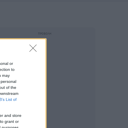
sonal or
ection to
ou may
 personal
out of the
 downstream
B’s List of
er and store
to grant or
ed purposes