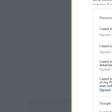
in below Go
Persona
I want t
Opted 
I want t
Opted 
I want 
Advertis
Opted 
I want t
of my P
was col
Opted 
Google 