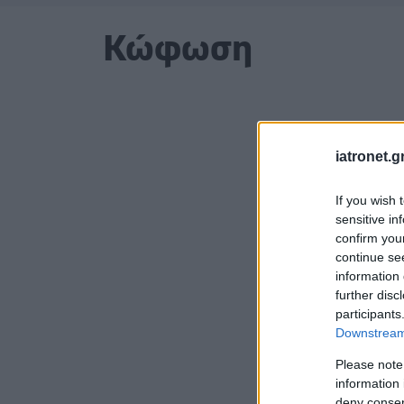
Κώφωση
iatronet.g
If you wish 
sensitive in
confirm you
continue se
information 
further disc
participants
Downstream 
Please note
information 
deny consent