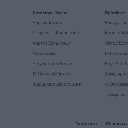
Κατάλογοι Υγείας
Πρόσθετα
Εύρεση Ιατρού
Έλεγχος σ
Εφημερίες Φαρμακείων
Ιατρικό Λεξ
Χάρτης Εφημεριών
Θέσεις Έργ
Νοσοκομεία
Ενδοσκόπι
Διαγνωστικά Κέντρα
Εργαλεία &
Σύλλογοι Ασθενών
Αφιέρωμα σ
Φαρμακευτικές Εταιρείες
Α’ Βοήθειε
Τηλέφωνα 
Ταυτότητα
Επικοινων