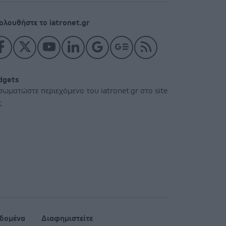
ολουθήστε το iatronet.gr
dgets
σωματώστε περιεχόμενο του iatronet.gr στο site
ς
δομένα
Διαφημιστείτε