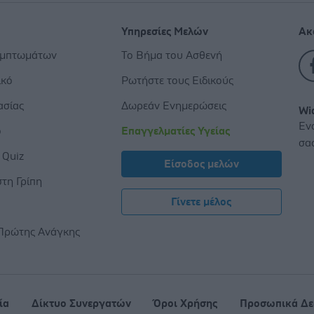
Υπηρεσίες Μελών
Ακ
υμπτωμάτων
Το Βήμα του Ασθενή
ικό
Ρωτήστε τους Ειδικούς
ασίας
Δωρεάν Ενημερώσεις
Wi
Εν
ο
Επαγγελματίες Υγείας
σα
 Quiz
Είσοδος μελών
τη Γρίπη
Γίνετε μέλος
ς
Πρώτης Ανάγκης
ία
Δίκτυο Συνεργατών
Όροι Χρήσης
Προσωπικά Δε