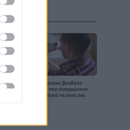
παρών
Σκύλοι θεραπείας βοηθούν
υς
ανθρώπους που αναρρώνουν
τητα
από εγκεφαλικό να είναι πιο
δραστήριοι