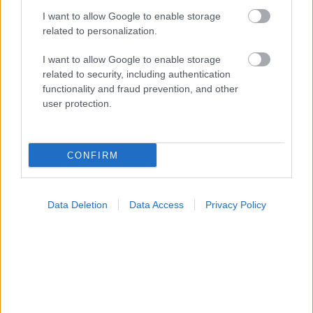
I want to allow Google to enable storage
related to personalization.
I want to allow Google to enable storage
related to security, including authentication
functionality and fraud prevention, and other
user protection.
CONFIRM
Data Deletion
Data Access
Privacy Policy
Η αύξηση της θερμοκρασίας συνδέεται με
προβλήματα ψυχικής υγείας στα παιδιά [επισκόπηση]