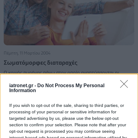
Πέμπτη, 11 Μαρτίου 2004
Σωματόμορφες διαταραχές
Ο κοινός πυρήνας πάνω στον οποίο αναπτύσσονται οι
σωματόμορφες διαταραχές αναφέρεται στην πολλαπλή και
iatronet.gr -
Do Not Process My Personal
εξακολουθητική εκδήλωση σωματικών συμπτωμάτων. Τα
Information
συμπτώματα αυτά αφορούν πόνους σε συγκεκριμένα σημεία
του σώματος (π.χ. στην κοιλιακή περιοχή, θώρακα,
If you wish to opt-out of the sale, sharing to third parties, or
αρθρώσεις) ή σε απώλεια κάποιας σωματικής λειτουργίας
processing of your personal or sensitive information for
(π.χ. παράλυση, τύφλωση, κώφωση), συμπτώματα που
targeted advertising by us, please use the below opt-out
προέρχονται από εξολοκλήρου ψυχολογικές και όχι
section to confirm your selection. Please note that after your
opt-out request is processed you may continue seeing
οργανικές αιτίες.
interest-based ads based on personal information utilized by