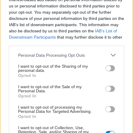
us or personal information disclosed to third parties prior to
your opt-out. You may separately opt-out of the further
disclosure of your personal information by third parties on the
1
2
IAB’s list of downstream participants. This information may
also be disclosed by us to third parties on the
IAB’s List of
Downstream Participants
that may further disclose it to other
third parties.
Please note that this website/app uses one or more Google
Personal Data Processing Opt Outs
services and may gather and store information including but
not limited to your visit or usage behaviour. You may click to
I want to opt-out of the Sharing of my
personal data.
grant or deny consent to Google and its third-party tags to
Opted In
use your data for below specified purposes in below Google
consent section.
I want to opt-out of the Sale of my
Personal Data.
Opted In
I want to opt-out of processing my
Personal Data for Targeted Advertising.
Opted In
I want to opt-out of Collection, Use,
Retention, Sale, and/or Sharing of my