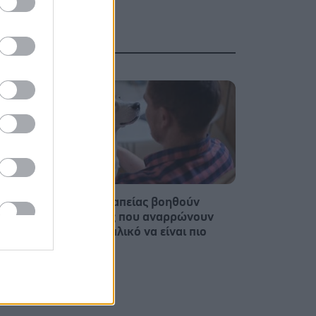
παρών
Σκύλοι θεραπείας βοηθούν
υς
ανθρώπους που αναρρώνουν
τητα
από εγκεφαλικό να είναι πιο
δραστήριοι