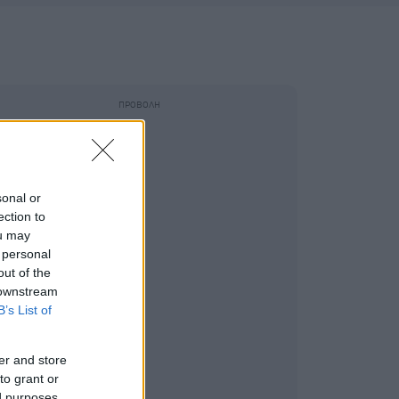
sonal or
ection to
ou may
 personal
out of the
 downstream
B’s List of
er and store
to grant or
ed purposes