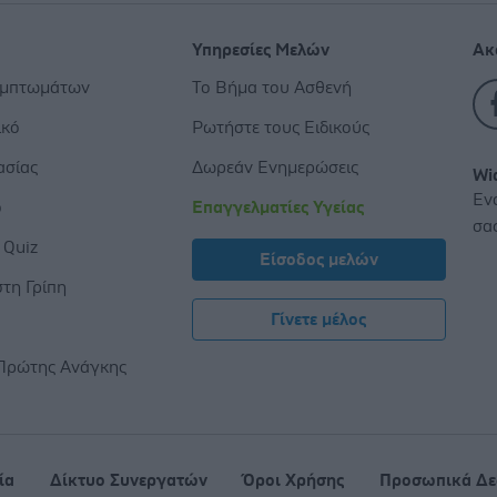
Υπηρεσίες Μελών
Ακ
υμπτωμάτων
Το Βήμα του Ασθενή
ικό
Ρωτήστε τους Ειδικούς
ασίας
Δωρεάν Ενημερώσεις
Wi
Εν
ο
Επαγγελματίες Υγείας
σα
 Quiz
Είσοδος μελών
τη Γρίπη
Γίνετε μέλος
ς
Πρώτης Ανάγκης
ία
Δίκτυο Συνεργατών
Όροι Χρήσης
Προσωπικά Δε