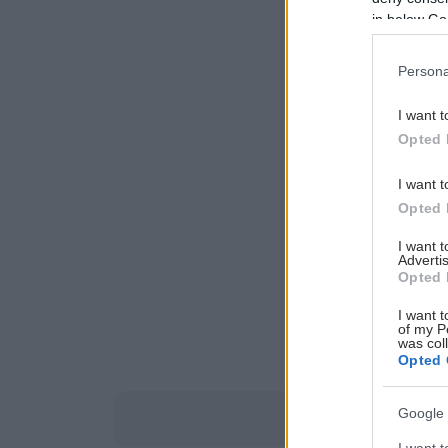
in below Go
Persona
I want t
Opted 
I want t
Opted 
I want 
Advertis
Opted 
I want t
of my P
was col
Opted 
Google 