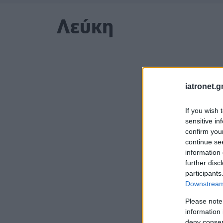
Λεύκη
iatronet.g
If you wish 
sensitive in
confirm you
continue se
information 
further disc
participants
Downstream 
Please note
information 
deny consent