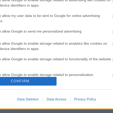
o allow Google to enable storage related to advertising like cookies on
evice identifiers in apps.
o allow my user data to be sent to Google for online advertising
s.
to allow Google to send me personalized advertising.
o allow Google to enable storage related to analytics like cookies on
evice identifiers in apps.
o allow Google to enable storage related to functionality of the website
ωργιάδης στη Ρόδο: ''Σε
Δίαιτα vegan χαμηλών λι
o allow Google to enable storage related to personalization.
ση χρόνο, το νοσοκομείο θα
βοηθά στην απώλεια βάρο
CONFIRM
καινούργιο''- 'Αμεσα μέτρα
χωρίς να μειώνεται η ποσό
o allow Google to enable storage related to security, including
ην αντιμετώπιση των
του φαγητού [μελέτη]
cation functionality and fraud prevention, and other user protection.
ών ελλείψεων
ωπικού
Data Deletion
Data Access
Privacy Policy