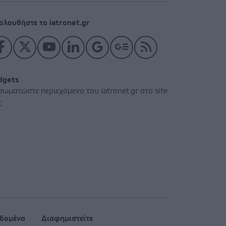
ολουθήστε το iatronet.gr
dgets
σωματώστε περιεχόμενο του iatronet.gr στο site
ς
δομένα
Διαφημιστείτε