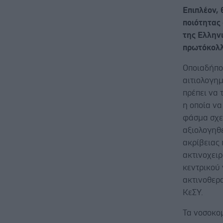
Επιπλέον,
ποιότητας
της Ελληνι
πρωτόκολλ
Οποιαδήπο
αιτιολογημ
πρέπει να 
η οποία να
φάσμα σχε
αξιολογηθε
ακρίβειας 
ακτινοχειρ
κεντρικού
ακτινοθερα
ΚεΣΥ.
Τα νοσοκο