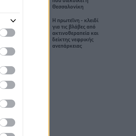
που διεκδικεί η
Θεσσαλονίκη
Η πρωτεΐνη - κλειδί
για τις βλάβες από
ακτινοθεραπεία και
δείκτης νεφρικής
ανεπάρκειας