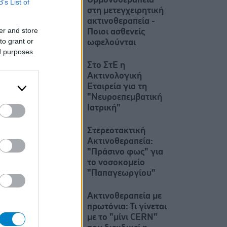
Ορμονοθεραπεία
B’s List of
στη μετεγχειρητική
ακτινοθεραπεία -
er and store
Ποιοι ασθενείς
to grant or
ωφελούνται
ed purposes
Στο ΣτΕ η
Ακτινολογική
Εταιρεία για τη
"Νευροεπεμβατική
Ιατρική"
Στερεοτακτική
Ακτινοθεραπεία:
"Πράσινο φως" για
το νοσοκομείο
"Παπαγεωργίου"
Ακτινοθεραπεία με
πρωτόνια: Τι γίνεται
με το "μίνι CERN"