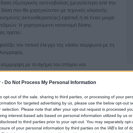
 δόση εξωτερικής ακτινοβολίας (μεγαλύτερη από την
 δόση που θα χορηγούνταν με τεχνικές κλασικής
οιημενης ακτινοθεραπείας) εφάπαξ ή σε έναν μικρό
νεδριών. Η χορηγούμενη κατανομή δόσης
ας πρέπει:
φαλίζει τον τοπικό έλεγχο της νόσου σύμφωνα με τη
βλιογραφία,
ι σύμμορφη με το σχήμα του στόχου και
Δ
ακτηρίζεται από μεγάλη χωρική βάθμωση της δόσης
r -
Do Not Process My Personal Information
ινική επιβάρυνση των γειτονικών ιστών να είναι όσο
ν μικρότερη. Η παραπάνω δοσιμετρική κατανομή
to opt-out of the sale, sharing to third parties, or processing of your per
χαρακτηρίζεται από αυξημένη χωρική και δοσιμετρική
formation for targeted advertising by us, please use the below opt-out s
 οποία να βεβαιώνεται με εξειδικευμένους ελέγχους
r selection. Please note that after your opt-out request is processed y
.
eing interest-based ads based on personal information utilized by us or
disclosed to third parties prior to your opt-out. You may separately opt-
losure of your personal information by third parties on the IAB’s list of