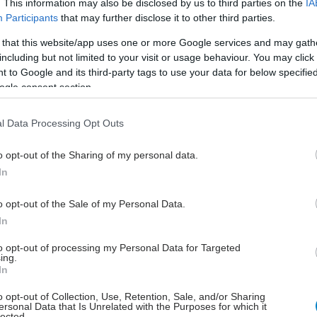
. This information may also be disclosed by us to third parties on the
IA
Participants
that may further disclose it to other third parties.
ε την εφαρμογή, η στερεοτακτική ακτινοθεραπεία
 that this website/app uses one or more Google services and may gath
στις εξής τρεις κατηγορίες :
including but not limited to your visit or usage behaviour. You may click 
 to Google and its third-party tags to use your data for below specifi
ακτική Ακτινοχειρουργική (StereotacticRadioSurgery)
ogle consent section.
τρικού Νευρικού Συστήματος (ΚΝΣ) ονομάζεται η
ική Ακτινοθεραπευτική τεχνική κατά την οποία
l Data Processing Opt Outs
 σε στόχο του ΚΝΣ, θεραπευτική δόση ακτινοβολίας
 1 συνεδρία), με χωρική ακρίβεια εναπόθεσης των
o opt-out of the Sharing of my personal data.
κών κατανομών μικρότερη ή ίση από 1mm.
In
τακτική Ακτινοθεραπεία (StereotacticRadioTherapy)
o opt-out of the Sale of my Personal Data.
τρικού Νευρικού Συστήματος (ΚΝΣ) ονομάζεται η
In
ική Ακτινοθεραπευτική τεχνική κατά την οποία
to opt-out of processing my Personal Data for Targeted
 σε στόχο του ΚΝΣ, θεραπευτική δόση ακτινοβολίας
ing.
φή κλασματοποιημένων δόσεων (μέχρι 5 συνεδρίες),
In
 ακρίβεια εναπόθεσης των δοσιμετρικών κατανομών
o opt-out of Collection, Use, Retention, Sale, and/or Sharing
 ή ίση από 1mm.
ersonal Data that Is Unrelated with the Purposes for which it
lected.