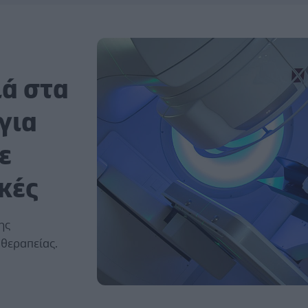
ιά στα
για
ε
ικές
ης
οθεραπείας.