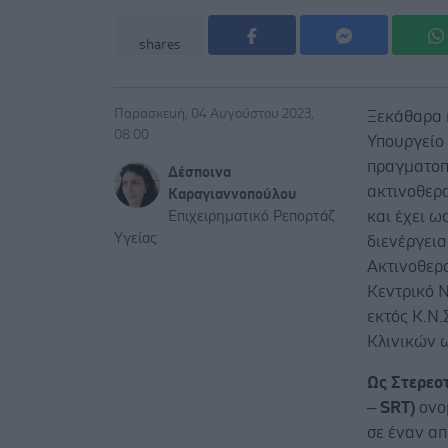
shares
Παρασκευή, 04 Αυγούστου 2023,
Ξεκάθαρα 
08:00
Υπουργείο 
πραγματοπ
Δέσποινα
ακτινοθερ
Καραγιαννοπούλου
και έχει ω
Επιχειρηματικό Ρεπορτάζ
Υγείας
διενέργεια
Ακτινοθερα
Κεντρικό Ν
εκτός Κ.Ν.
Κλινικών ω
Ως Στερεοτ
– SRT)
ονομ
σε έναν απ