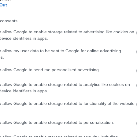
Out
τακτική Ακτινοθεραπεία Σώματος (
ticBodyRadiationThera py – SBRT) εκτός Κεντρικού
consents
Συστήματος (ΚΝΣ) ονομάζεται η
ικήακτινοθεραπευτική τεχνική κατά την οποία
o allow Google to enable storage related to advertising like cookies on
 σε έναν όγκοστόχο του σώματος, εκτός ΚΝΣ,
evice identifiers in apps.
ή δόση ακτινοβολίας σε έως 5 (ή σε αιτιολογημένες
o allow my user data to be sent to Google for online advertising
εριπτώσεις σε έως 8 συνεδρίες), με χωρική ακρίβεια
s.
ς των δοσιμετρικών κατανομών μικρότερη ή ίση από
to allow Google to send me personalized advertising.
έρει η απόφαση "Η χορήγηση άδειας
o allow Google to enable storage related to analytics like cookies on
ητας στα νοσοκομεία και τις ιδιωτικές κλινικές για
evice identifiers in apps.
εση όλων των παραπάνω στερεοτακτικών
o allow Google to enable storage related to functionality of the website
απευτικών πρακτικών απαιτεί την εξασφάλιση εκ
 οργανισμών (νοσοκομεία και ιδιωτικές κλινικές) της
ς ακρίβειας χορήγησης της θεραπείας με κριτήρια
o allow Google to enable storage related to personalization.
βεβαιότητας μικρότερης ή ίσης από 1mm και
κής αβεβαιότητας μικρότερης από 5% ανεξάρτητα από
o allow Google to enable storage related to security, including