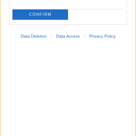
CONFIRM
Data Deletion
Data Access
Privacy Policy
Μαγειρικά σκεύη και υγεία: Τι δείχνουν οι νέες
μελέτες