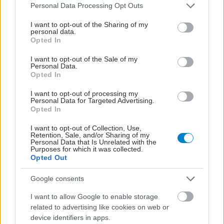
Please note that this website/app uses one or more Google
Personal Data Processing Opt Outs
services and may gather and store information including but
not limited to your visit or usage behaviour. You may click to
I want to opt-out of the Sharing of my
personal data.
grant or deny consent to Google and its third-party tags to
Opted In
use your data for below specified purposes in below Google
consent section.
I want to opt-out of the Sale of my
Personal Data.
ΣΗΜΕΡΑ ΣΤΟ IATRONET.GR
Opted In
I want to opt-out of processing my
Personal Data for Targeted Advertising.
Opted In
I want to opt-out of Collection, Use,
Retention, Sale, and/or Sharing of my
Personal Data that Is Unrelated with the
Purposes for which it was collected.
Opted Out
Google consents
I want to allow Google to enable storage
related to advertising like cookies on web or
device identifiers in apps.
Τραγανά και υγιεινά σνακ αντί για πατατάκια