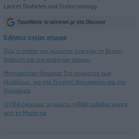
Lancet Diabetes and Endocrinology.
Προσθέστε το iatronet.gr στο Discover
Ειδήσεις υγείας σήμερα
Πώς η στάση του σώματος ενισχύει τη θετική
διάθεση και την ανάληψη ρίσκου
Metropolitan Hospital: Στο επίκεντρο των
εξελίξεων για την Τεχνητή Νοημοσύνη και την
Ογκολογία
Ο FDA ενέκρινε το πρώτο mRNA εμβόλιο γρίπης
από τη Moderna