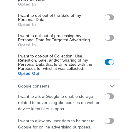
grant or deny consent to Google and its third-party tags to
Opted In
Καταγμάτων
use your data for below specified purposes in below Google
Ευθραυστότητας
consent section.
I want to opt-out of the Sale of my
συμμετέχουν στο
Personal Data.
πρόγραμμα «Υγιής
Opted In
Γήρανση»
I want to opt-out of processing my
Personal Data for Targeted Advertising.
Βλαστικά κύτταρα από
Opted In
σωματικό λίπος
επιδιορθώνουν
I want to opt-out of Collection, Use,
Retention, Sale, and/or Sharing of my
κατάγματα σπονδυλικής
Personal Data that Is Unrelated with the
στήλης [μελέτη]
Purposes for which it was collected.
Opted Out
Google consents
I want to allow Google to enable storage
ΔΕΙΤΕ ΕΠΙΣΗΣ
related to advertising like cookies on web or
device identifiers in apps.
I want to allow my user data to be sent to
Google for online advertising purposes.