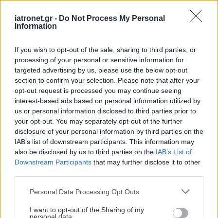
αδύνατοι από
κατάγματα;
iatronet.gr -
Do Not Process My Personal
Information
If you wish to opt-out of the sale, sharing to third parties, or
processing of your personal or sensitive information for
Τα GLP-1 συνδέονται με
targeted advertising by us, please use the below opt-out
υψηλότερο κίνδυνο
section to confirm your selection. Please note that after your
καταγμάτων,
opt-out request is processed you may continue seeing
οστεροπόρωσης και
interest-based ads based on personal information utilized by
ουρικής αρθρίτιδας
us or personal information disclosed to third parties prior to
[μελέτη]
your opt-out. You may separately opt-out of the further
disclosure of your personal information by third parties on the
Κατάγματα: Αυξάνει τον
IAB’s list of downstream participants. This information may
κίνδυνο το κάπνισμα;
also be disclosed by us to third parties on the
IAB’s List of
Downstream Participants
that may further disclose it to other
third parties.
Please note that this website/app uses one or more Google
Personal Data Processing Opt Outs
services and may gather and store information including but
Σύλλογος Πεταλούδα και
not limited to your visit or usage behaviour. You may click to
I want to opt-out of the Sharing of my
Ελληνικό Δίκτυο
personal data.