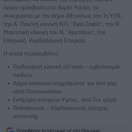
έχουν πρόσβαση στις δομές Υγείας, σε
συνεργασία με τον Δήμο Αθηναίων, την 1η Υ.ΠΕ.,
την Α΄ Παν/κή κλινική Ν.Π. ‘’Αγία Σοφία’’, την Β΄
Μαιευτική κλινική του Ν. ‘’Αρεταίειο’’, την
Ελληνική Καρδιολογική Εταιρεία.
Η οποία περιλαμβάνει:
Παιδιατρική κλινική εξέταση – εμβολιασμός
παιδιών
Λήψη κολπικού επιχρίσματος για test pap,
κατά Παπανικολάου
Εκτίμηση αναγκών Υγείας , από Γεν. ιατρό
Παθολογικός – Καρδιολογικός έλεγχος,
screening
Προσθέστε το iatronet.gr στο Discover