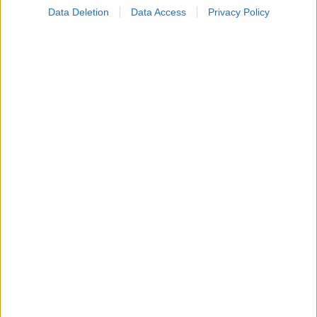
Data Deletion
Data Access
Privacy Policy
Δίαιτα vegan χαμηλών λιπαρών βοηθά στην απώλεια
βάρους χωρίς να μειώνεται η ποσότητα του φαγητού
[μελέτη]