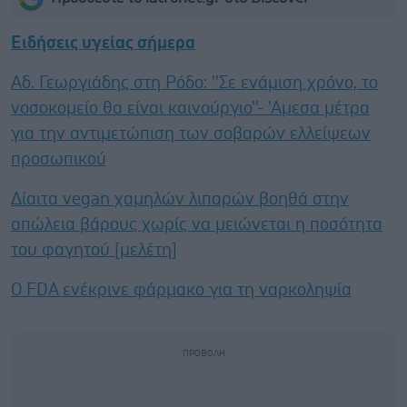
Ειδήσεις υγείας σήμερα
Αδ. Γεωργιάδης στη Ρόδο: ''Σε ενάμιση χρόνο, το
νοσοκομείο θα είναι καινούργιο''- 'Αμεσα μέτρα
για την αντιμετώπιση των σοβαρών ελλείψεων
προσωπικού
Δίαιτα vegan χαμηλών λιπαρών βοηθά στην
απώλεια βάρους χωρίς να μειώνεται η ποσότητα
του φαγητού [μελέτη]
Ο FDA ενέκρινε φάρμακο για τη ναρκοληψία