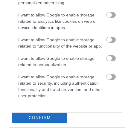
personalized advertising.
I want to allow Google to enable storage
Φυτικές ίνες και οι μορφές τους
related to analytics like cookies on web or
device identifiers in apps.
I want to allow Google to enable storage
related to functionality of the website or app.
I want to allow Google to enable storage
related to personalization.
I want to allow Google to enable storage
related to security, including authentication
functionality and fraud prevention, and other
user protection.
Αδ. Γεωργιάδης στη Ρόδο: ''Σε ενάμιση χρόνο, το
CONFIRM
νοσοκομείο θα είναι καινούργιο''- 'Αμεσα μέτρα για
την αντιμετώπιση των σοβαρών ελλείψεων
προσωπικού