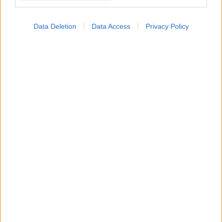
Data Deletion
Data Access
Privacy Policy
Δευτέρα, 13 Ιουλίου 2026, 11:45
Φάρμακο της GSK πέτυχε το πρωτεύον
καταληκτικό σημείο σε κλινική δοκιμή Φάσης II
για τον καρκίνο του ορθού
Το dostarlimab, που κυκλοφορεί στην αγορά με την
ονομασία Jemperli, δοκιμάζεται σε όγκους καρκίνου του
ορθού που δεν μπορούν να επιδιορθώσουν σωστά τη βλάβη
στο DNA.