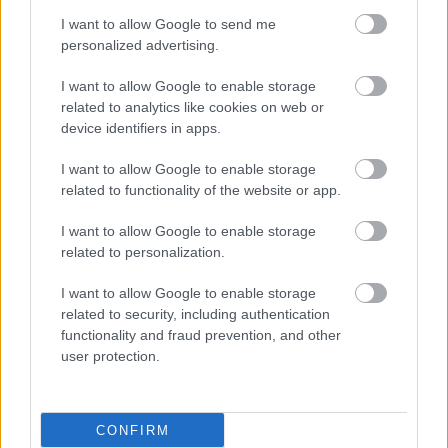
I want to allow Google to send me
personalized advertising.
I want to allow Google to enable storage
related to analytics like cookies on web or
device identifiers in apps.
I want to allow Google to enable storage
Τετάρτη, 15 Ιουλίου 2026, 09:13
related to functionality of the website or app.
Εθνικό Σχέδιο Δράσης για τον Καρκίνο:
I want to allow Google to enable storage
Προϋπόθεση η ουσιαστική σύμπραξη της
related to personalization.
επιστημονικής κοινότητας
Η ΕΟΠΕ εκφράζει την προσδοκία ότι θα διασφαλιστεί η
I want to allow Google to enable storage
related to security, including authentication
ουσιαστική συμμετοχή της επιστημονικής κοινότητας,
functionality and fraud prevention, and other
σύμφωνα με τις διεθνείς βέλτιστες πρακτικές.
user protection.
CONFIRM