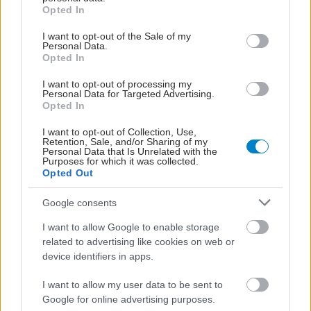
grant or deny consent to Google and its third-party tags to
Opted In
use your data for below specified purposes in below Google
consent section.
I want to opt-out of the Sale of my
Personal Data.
Opted In
I want to opt-out of processing my
Personal Data for Targeted Advertising.
Τετάρτη, 15 Ιουλίου 2026, 19:49
Opted In
Η συσσώρευση χολικών οξέων οδηγεί στην
I want to opt-out of Collection, Use,
εξάπλωση του καρκίνου του μαστού [μελέτη]
Retention, Sale, and/or Sharing of my
Personal Data that Is Unrelated with the
Η συσσώρευση χολικών οξέων που προκαλείται από ένα μη
Purposes for which it was collected.
Opted Out
υγιές έντερο μπορεί να οδηγήσει τον καρκίνο του μαστού να
εξαπλωθεί σε άλλα μέρη του σώματος, αποκαλύπτει νέα
Google consents
έρευνα.
I want to allow Google to enable storage
related to advertising like cookies on web or
device identifiers in apps.
I want to allow my user data to be sent to
Google for online advertising purposes.