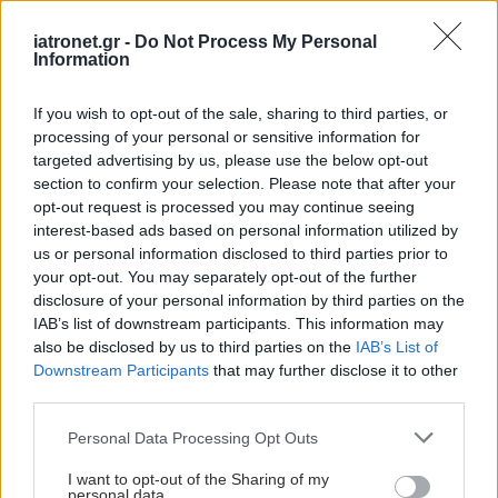
iatronet.gr -
Do Not Process My Personal
Information
If you wish to opt-out of the sale, sharing to third parties, or
processing of your personal or sensitive information for
targeted advertising by us, please use the below opt-out
Παρασκευή, 17 Ιουλίου 2026, 19:45
section to confirm your selection. Please note that after your
opt-out request is processed you may continue seeing
Νέος προγνωστικός δείκτης για τον καρκίνο του
interest-based ads based on personal information utilized by
πνεύμονα: Τα "παραμελημένα'' ανοσοκύτταρα
us or personal information disclosed to third parties prior to
αποκαλύπτουν τις πιθανότητες επιβίωσης
your opt-out. You may separately opt-out of the further
Οι επιστήμονες σχεδιάζουν τώρα νέες μελέτες.
disclosure of your personal information by third parties on the
IAB’s list of downstream participants. This information may
also be disclosed by us to third parties on the
IAB’s List of
Downstream Participants
that may further disclose it to other
third parties.
Please note that this website/app uses one or more Google
Personal Data Processing Opt Outs
services and may gather and store information including but
not limited to your visit or usage behaviour. You may click to
I want to opt-out of the Sharing of my
personal data.