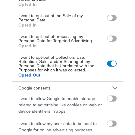
grant or deny consent to Google and its third-party tags to
Opted In
use your data for below specified purposes in below Google
Δαφνί - καταγγελία:
consent section.
I want to opt-out of the Sale of my
Personal Data.
Ασθενείς μεταφέρονται
Opted In
σε άλλα ιδρύματα λόγω
έλλειψης κλινών
I want to opt-out of processing my
Personal Data for Targeted Advertising.
Opted In
ΟΟΣΑ: Ένας στους πέντε
I want to opt-out of Collection, Use,
Retention, Sale, and/or Sharing of my
Ευρωπαίους πάσχει από
Personal Data that Is Unrelated with the
ψυχική διαταραχή
Purposes for which it was collected.
Opted Out
Google consents
I want to allow Google to enable storage
Σύλλογος εργαζομένων
related to advertising like cookies on web or
ΨΝΑ: Ο θάνατος
device identifiers in apps.
ασθενούς φέρνει στο
φως τις ελλείψεις
I want to allow my user data to be sent to
προσωπικού
Google for online advertising purposes.