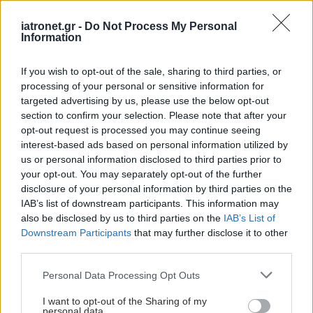
Προσθέστε το iatronet.gr στο Discover
iatronet.gr -
Do Not Process My Personal
Information
shares
If you wish to opt-out of the sale, sharing to third parties, or
processing of your personal or sensitive information for
targeted advertising by us, please use the below opt-out
ΔΙΑΒΑΣΤΕ ΑΚΟΜΑ
section to confirm your selection. Please note that after your
opt-out request is processed you may continue seeing
Δαφνί - καταγγελία:
interest-based ads based on personal information utilized by
Γέμισαν τα κρεβάτια από
us or personal information disclosed to third parties prior to
το μεσημέρι της χθεσινής
your opt-out. You may separately opt-out of the further
εφημερίας
disclosure of your personal information by third parties on the
IAB’s list of downstream participants. This information may
also be disclosed by us to third parties on the
IAB’s List of
Downstream Participants
that may further disclose it to other
Συνάντηση Γεωργιάδη -
third parties.
προέδρου ΠΟΑΣΥ για
Please note that this website/app uses one or more Google
την ακούσια νοσηλεία
Personal Data Processing Opt Outs
services and may gather and store information including but
not limited to your visit or usage behaviour. You may click to
I want to opt-out of the Sharing of my
personal data.