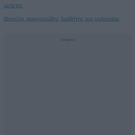
μελέτες
Φρούτα, σακχαρώδης διαβήτης και καλοκαίρι