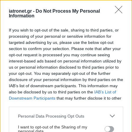
Με το άρθρο 39 προβλέπεται κατ’ οίκον νοσηλεία
iatronet.gr -
Do Not Process My Personal
από Μονάδες Υγείας του Εθνικού Συστήματος
Information
Υγείας.
If you wish to opt-out of the sale, sharing to third parties, or
Οι υπηρεσίες θα παρέχονται από Διατομεακά
processing of your personal or sensitive information for
targeted advertising by us, please use the below opt-out
Τμήματα ή από Μη Αυτόνομες Ειδικές Μονάδες,
section to confirm your selection. Please note that after your
που υπάγονται οργανικά και λειτουργικά στα
opt-out request is processed you may continue seeing
Διατομεακά Τμήματα Βραχείας - Ημερήσιας
interest-based ads based on personal information utilized by
us or personal information disclosed to third parties prior to
Νοσηλείας, τα οποία λειτουργούν στα Νοσοκομεία
your opt-out. You may separately opt-out of the further
του ΕΣΥ και από δημόσιες δομές παροχής
disclosure of your personal information by third parties on the
υπηρεσιών Πρωτοβάθμιας Φροντίδας Υγείας.
IAB’s list of downstream participants. This information may
also be disclosed by us to third parties on the
IAB’s List of
Οι ιατροί και οι λοιποί επαγγελματίες Υγείας που
Downstream Participants
that may further disclose it to other
third parties.
ορίζονται, με αποφάσεις της οικείας Διοίκησης
Υγειονομικής Περιφέρειας, να υπηρετούν ή να
Please note that this website/app uses one or more Google
Personal Data Processing Opt Outs
services and may gather and store information including but
συνεργάζονται στις υπηρεσίες κατ' οίκον
not limited to your visit or usage behaviour. You may click to
I want to opt-out of the Sharing of my
νοσηλείας, παρέχουν τις υπηρεσίες τους στην
personal data.