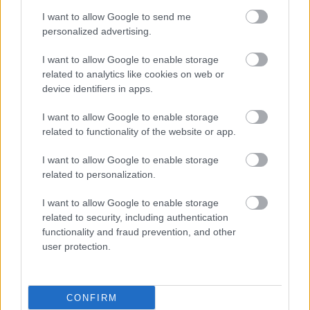
περιοχές,
I want to allow Google to send me
Εισαγωγή του θεσμού του Προσωπικού
personalized advertising.
Ιατρού για κάθε πολίτη που θα αναλαμβάνει
I want to allow Google to enable storage
την πρόληψη, ενημέρωση και καθοδήγηση
related to analytics like cookies on web or
του πολίτη στις υπηρεσίες Υγείας.
device identifiers in apps.
Εφαρμογή κινήτρων και αντικινήτρων για την
I want to allow Google to enable storage
εγγραφή στον προσωπικό ιατρό που θα
related to functionality of the website or app.
λειτουργεί και ως "πύλη εισόδου" για την
I want to allow Google to enable storage
παραπομπή στις δευτεροβάθμιες και
related to personalization.
τριτοβάθμιες δομές Υγείας.
Ενίσχυση και τον εκσυγχρονισμό του πλαισίου
I want to allow Google to enable storage
related to security, including authentication
και των φορέων παροχής κατ’ οίκον
functionality and fraud prevention, and other
νοσηλείας και φροντίδας.
user protection.
Ενίσχυση του ρόλου των απογευματινών
χειρουργείων και ιατρείων στο πλαίσιο του
ΕΣΥ.
CONFIRM