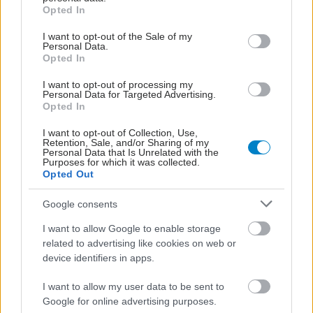
grant or deny consent to Google and its third-party tags to
Opted In
οικία των ασθενών, που έχουν ενταχθεί στις
use your data for below specified purposes in below Google
consent section.
σχετικές υπηρεσίες και για τους οποίους έχει
I want to opt-out of the Sale of my
Personal Data.
εγκριθεί από το ασφαλιστικό τους ταμείο η
Opted In
παροχή υπηρεσιών κατ’ οίκον νοσηλείας.
I want to opt-out of processing my
Personal Data for Targeted Advertising.
Opted In
Βασικοί άξονες
Στο εισαγωγικό του κείμενο, ο κ. Πλεύρης
I want to opt-out of Collection, Use,
Retention, Sale, and/or Sharing of my
αναφέρει πως βασικοί άξονες του σχεδίου για την
Personal Data that Is Unrelated with the
Purposes for which it was collected.
Πρωτοβάθμια Φροντίδα περιλαμβάνουν
Opted Out
Ορθολογική και αποτελεσματική διάρθρωση,
Google consents
στελέχωση και διοίκηση του συστήματος των
I want to allow Google to enable storage
δημοσίων μονάδων παροχής υπηρεσιών
related to advertising like cookies on web or
device identifiers in apps.
Πρωτοβάθμιας Φροντίδας Υγείας και των
Τοπικών Μονάδων Υγείας, με ιδιαίτερη
I want to allow my user data to be sent to
μέριμνα για τις άγονες και προβληματικές
Google for online advertising purposes.