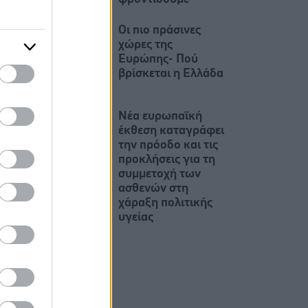
Οι πιο πράσινες
χώρες της
Ευρώπης- Πού
βρίσκεται η Ελλάδα
Νέα ευρωπαϊκή
έκθεση καταγράφει
την πρόοδο και τις
προκλήσεις για τη
συμμετοχή των
ασθενών στη
χάραξη πολιτικής
υγείας