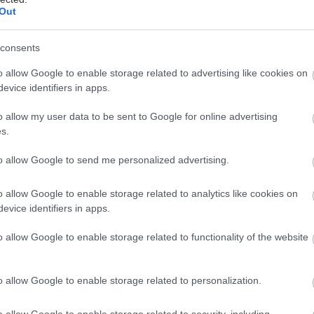
Out
είο Υγείας προχωρεί σε αλλαγή συμβάσεων με ιδιώτες
ου ΕΟΠΥΥ. Οι συμβάσεις θα γίνονται με ποιοτικά
consents
δηλαδή με το πόσο σύγχρονος και αποτελεσματικός
οπλισμός των παρόχων. Σε όσους έχουν παλαιά
o allow Google to enable storage related to advertising like cookies on
evice identifiers in apps.
α, θα επιβάλλεται αυξημένη έκπτωση (rebate) σε
με όσους έχουν σύγχρονα.
o allow my user data to be sent to Google for online advertising
s.
to allow Google to send me personalized advertising.
ισχύσει για τις ιδιωτικές κλινικές και τα ιδιωτικά
o allow Google to enable storage related to analytics like cookies on
οκατάστασης.
evice identifiers in apps.
 υπουργείου Υγείας είναι ό,τι κερδίζει από μειώσεις
o allow Google to enable storage related to functionality of the website
rebates, να τα επιστρέφει στους ασφαλισμένους με
ς συμμετοχής.
o allow Google to enable storage related to personalization.
πως υπάρχουν τομείς, όπως η αιμοκάθαρση και οι
πείες, στους οποίους μπορεί να καταργηθούν οι
o allow Google to enable storage related to security, including