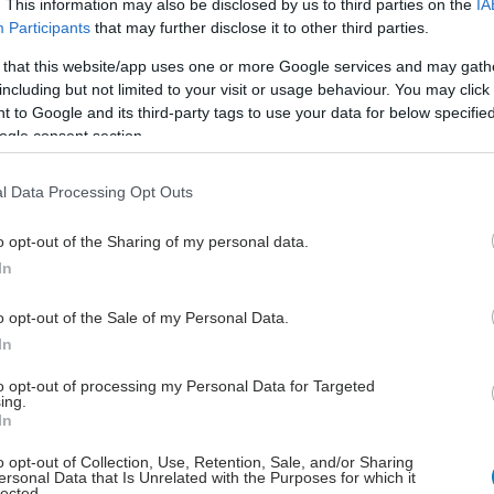
. This information may also be disclosed by us to third parties on the
IA
Participants
that may further disclose it to other third parties.
ως έργο την παροχή φροντίδας στους πολίτες ευθύνης
 that this website/app uses one or more Google services and may gath
ς και το 'gatekeeping", δηλαδή την ευθύνη για τις
including but not limited to your visit or usage behaviour. You may click 
 ασθενών. Για την επίσκεψη σε νοσοκομείο ή για τη
 to Google and its third-party tags to use your data for below specifi
 εξειδικευμένων εξετάσεων, ο ασθενής θα
ogle consent section.
ι στον οικογενειακό του γιατρό, ο οποίος θα ρυθμίζει
ρω.
l Data Processing Opt Outs
νό καθεστώς περιλαμβάνει πρόσβαση χωρίς
o opt-out of the Sharing of my personal data.
ύς σε όποια δομή επιθυμεί ο πολίτης. Η ελεύθερη
In
θα αφορά πλέον μόνον τα επείγοντα των
ων.
o opt-out of the Sale of my Personal Data.
In
 θα έχουν το δικαίωμα επιλογής και αλλαγής
κού γιατρού. Πολίτες με χρόνια προβλήματα υγείας,
to opt-out of processing my Personal Data for Targeted
ing.
 να έχουν οικογενειακούς γιατρούς και της
In
ς που απαιτεί το πρόβλημα (ογκολόγο, καρδιολόγο).
o opt-out of Collection, Use, Retention, Sale, and/or Sharing
ersonal Data that Is Unrelated with the Purposes for which it
ά κριτήρια
lected.