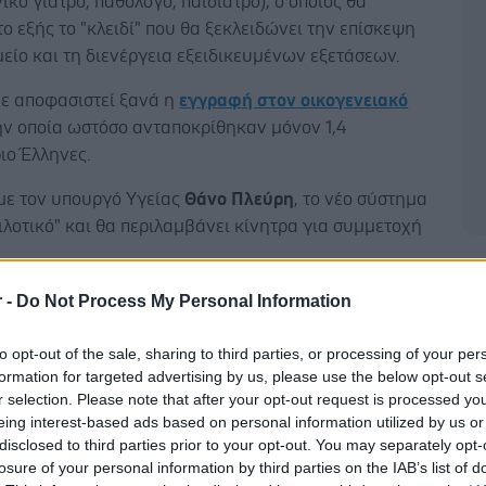
νικό γιατρό, παθολόγο, παιδίατρο), ο οποίος θα
το εξής το "κλειδί" που θα ξεκλειδώνει την επίσκεψη
είο και τη διενέργεια εξειδικευμένων εξετάσεων.
χε αποφασιστεί ξανά η
εγγραφή στον οικογενειακό
την οποία ωστόσο ανταποκρίθηκαν μόνον 1,4
ιο Έλληνες.
ε τον υπουργό Υγείας
Θάνο Πλεύρη
, το νέο σύστημα
πιλοτικό" και θα περιλαμβάνει κίνητρα για συμμετοχή
Δ
r -
Do Not Process My Personal Information
to opt-out of the sale, sharing to third parties, or processing of your per
τευχθεί αυτό, αλλάζει η μορφή αποζημίωσης και
formation for targeted advertising by us, please use the below opt-out s
r selection. Please note that after your opt-out request is processed y
τά κεφαλή και όχι με βάση επισκέψεις. Οι
eing interest-based ads based on personal information utilized by us or
κοί γιατροί θα αμείβονται ετησίως ανά άτομο και θα
disclosed to third parties prior to your opt-out. You may separately opt-
τός των άλλων - την ευθύνη για τη συμπλήρωση του
losure of your personal information by third parties on the IAB’s list of
φακέλου των ασθενών που καλύπτουν.