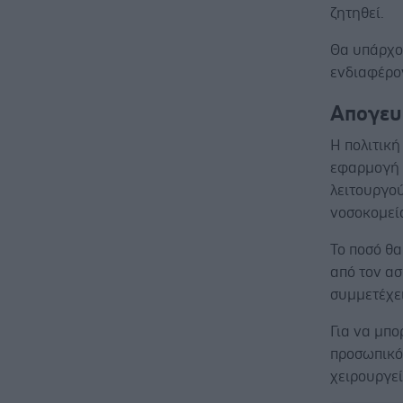
ζητηθεί.
Θα υπάρχου
ενδιαφέρο
Απογευ
Η πολιτική
εφαρμογή 
λειτουργο
νοσοκομεί
Το ποσό θ
από τον ασ
συμμετέχε
Για να μπο
προσωπικό 
χειρουργε