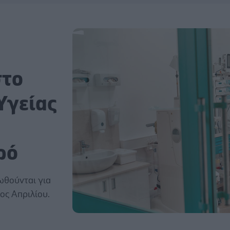
στο
Υγείας
ρό
ωθούνται για
λος Απριλίου.