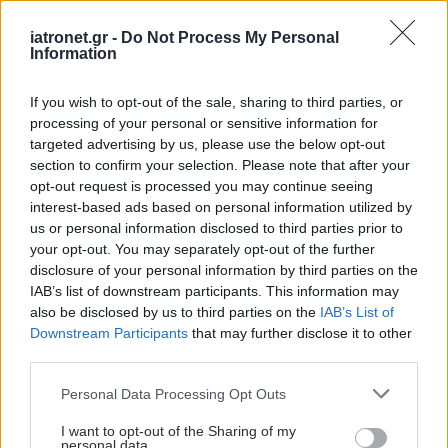
iatronet.gr -
Do Not Process My Personal
Information
Προσθέστε το iatronet.gr στο Discover
If you wish to opt-out of the sale, sharing to third parties, or
processing of your personal or sensitive information for
shares
targeted advertising by us, please use the below opt-out
section to confirm your selection. Please note that after your
opt-out request is processed you may continue seeing
ΔΙΑΒΑΣΤΕ ΑΚΟΜΑ
interest-based ads based on personal information utilized by
us or personal information disclosed to third parties prior to
"Το δημογραφικό είναι
your opt-out. You may separately opt-out of the further
μαραθώνιος που πρέπει
disclosure of your personal information by third parties on the
να τρέξουμε με ρυθμό
IAB’s list of downstream participants. This information may
σπριντ"
also be disclosed by us to third parties on the
IAB’s List of
Downstream Participants
that may further disclose it to other
third parties.
Παγκόσμια Ημέρα
Please note that this website/app uses one or more Google
Personal Data Processing Opt Outs
Οικογενειακού Γιατρού η
services and may gather and store information including but
19η Μαΐου
not limited to your visit or usage behaviour. You may click to
I want to opt-out of the Sharing of my
personal data.