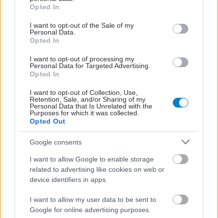
grant or deny consent to Google and its third-party tags to
Opted In
use your data for below specified purposes in below Google
consent section.
I want to opt-out of the Sale of my
Personal Data.
Opted In
Μεγάλη έλλειψη
οικογενειακών ιατρών
I want to opt-out of processing my
στην Ουγγαρία
Personal Data for Targeted Advertising.
Opted In
I want to opt-out of Collection, Use,
Retention, Sale, and/or Sharing of my
Personal Data that Is Unrelated with the
17 Σεπτεμβρίου
Purposes for which it was collected.
Πανελλήνια Ημέρα
Opted Out
Επισκεπτών Υγείας
Google consents
I want to allow Google to enable storage
related to advertising like cookies on web or
device identifiers in apps.
Όταν το παιδί φεύγει
από το σπίτι: Το
I want to allow my user data to be sent to
σύνδρομο άδειας
Google for online advertising purposes.
φωλιάς