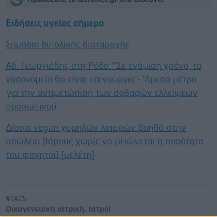
Ειδήσεις υγείας σήμερα
Σημάδια διπολικής διαταραχής
Αδ. Γεωργιάδης στη Ρόδο: ''Σε ενάμιση χρόνο, το
νοσοκομείο θα είναι καινούργιο''- 'Αμεσα μέτρα
για την αντιμετώπιση των σοβαρών ελλείψεων
προσωπικού
Δίαιτα vegan χαμηλών λιπαρών βοηθά στην
απώλεια βάρους χωρίς να μειώνεται η ποσότητα
του φαγητού [μελέτη]
#TAGS
Οικογενειακή ιατρική
,
Ιατροί